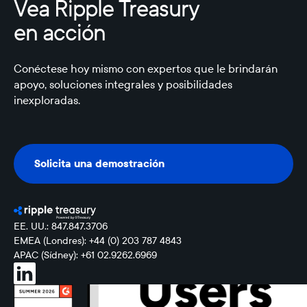
Vea Ripple Treasury
en acción
Conéctese hoy mismo con expertos que le brindarán
apoyo, soluciones integrales y posibilidades
inexploradas.
Solicita una demostración
Solicita una demostración
EE. UU.: 847.847.3706
EMEA (Londres): +44 (0) 203 787 4843
APAC (Sídney): +61 02.9262.6969