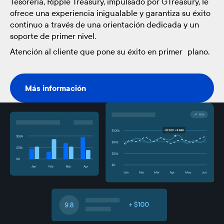
Tesorería, Ripple Treasury, impulsado por GTreasury, le
ofrece una experiencia inigualable y garantiza su éxito
continuo a través de una orientación dedicada y un
soporte de primer nivel.
Atención al cliente que pone su éxito en primer plano.
Más información
Más información