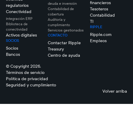
financieros
deuda e inversión
regulatorios
Tesoteros
Contabilidad de
Conectividad
cobertura
Contabilidad
Integración ERP
Auditoría y
TI
Biblioteca de
cumplimiento
RIPPLE
conectividad
Servicios gestionados
Ripple.com
Activos digitales
CONTACTO
Empleos
SOCIOS
Contactar Ripple
Socios
Treasury
Bancos
Centro de ayuda
© Copyright 2026.
Términos de servicio
Política de privacidad
Seguridad y cumplimiento
Volver arriba