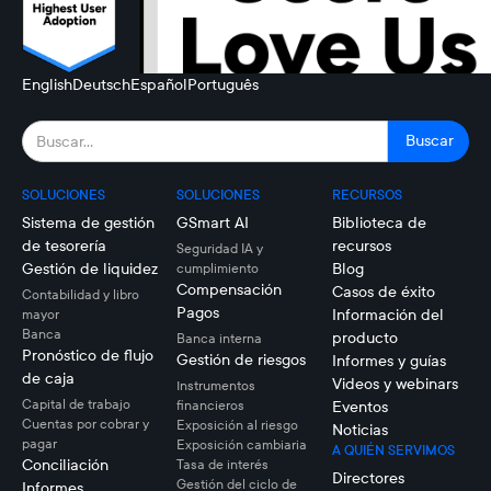
English
Deutsch
Español
Português
SOLUCIONES
SOLUCIONES
RECURSOS
Sistema de gestión
GSmart AI
Biblioteca de
de tesorería
recursos
Seguridad IA y
Gestión de liquidez
Blog
cumplimiento
Compensación
Casos de éxito
Contabilidad y libro
Pagos
Información del
mayor
Banca
producto
Banca interna
Pronóstico de flujo
Gestión de riesgos
Informes y guías
de caja
Videos y webinars
Instrumentos
Capital de trabajo
financieros
Eventos
Cuentas por cobrar y
Exposición al riesgo
Noticias
pagar
Exposición cambiaria
A QUIÉN SERVIMOS
Conciliación
Tasa de interés
Directores
Gestión del ciclo de
Informes