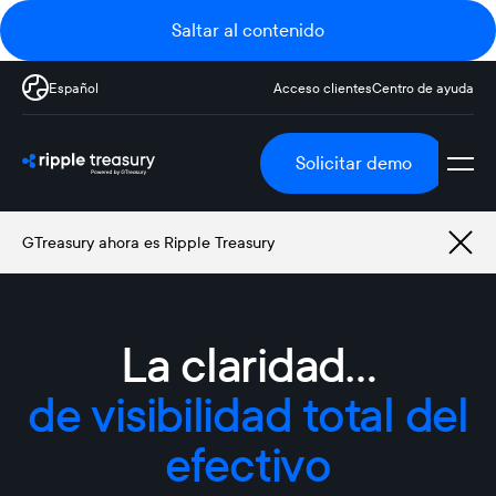
Saltar al contenido
Español
Acceso clientes
Centro de ayuda
Solicitar demo
GTreasury ahora es Ripple Treasury
La claridad…
La claridad para actuar
de previsión eficaz del
efectivo