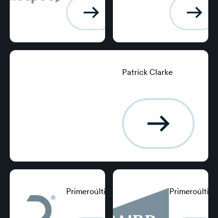
Patrick Clarke
Tesorero del Grupo,
Excellence Logging
Primeroúltimo
Primeroúltim
Posición, punto
Posición, punto
de apoyo
de apoyo