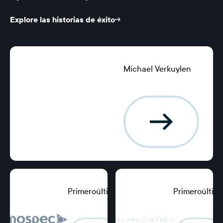
Explore las historias de éxito
Michael Verkuylen
Director Financiero,
Keystart Home Loans
Primeroúltimo
Primeroúltim
Posición, punto
Posición, punto
de apoyo
de apoyo