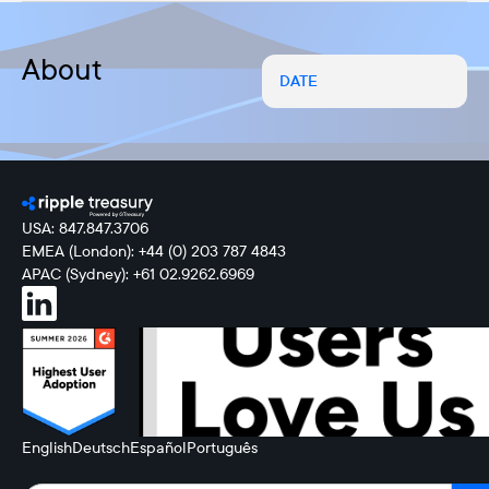
About
DATE
USA: 847.847.3706
EMEA (London): +44 (0) 203 787 4843
APAC (Sydney): +61 02.9262.6969
English
Deutsch
Español
Português