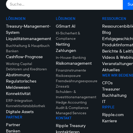
LÖSUNGEN
LÖSUNGEN
RESSOURCEN
Treasury-Management-
GSmart AI
Ressourcenbibli
System
Blog
KI-Sicherheit &
Liquiditätsmanagement
Erfolgsgeschich
Compliance
Netting
Produktinforma
Buchhaltung & Hauptbuch
Zahlungen
Berichte & Leit
Banken
Cashflow-Prognose
Videos & Webin
In-House-Banking
Risikomanagement
Veranstaltunge
Working Capital
Debitoren und Kreditoren
Aktuelles
Finanzinstrumente
Abstimmung
WER WIR BEDIEN
Risikoexposure
Regulatorisches
Fremdwährungsexposure
CFOs
Zinssatz
Meldewesen
Treasurer
Schulden- &
Konnektivität
Buchhaltung
Investitionsmanagement
ERP-Integration
IT
Hedge Accounting
Konnektivitätsbibliothek
RIPPLE
Audit & Compliance
Digitale Assets
Managed Services
Ripple.com
PARTNER
KONTAKT
Karriere
Partner
Ripple Treasury
Banken
kontaktieren