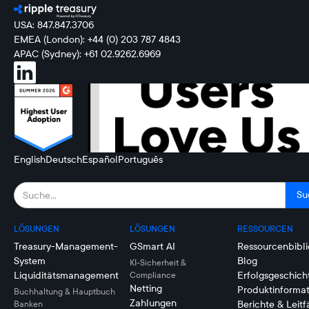
USA: 847.847.3706
EMEA (London): +44 (0) 203 787 4843
APAC (Sydney): +61 02.9262.6969
English
Deutsch
Español
Português
LÖSUNGEN
LÖSUNGEN
RESSOURCEN
Treasury-Management-
GSmart AI
Ressourcenbibli
System
Blog
KI-Sicherheit &
Liquiditätsmanagement
Erfolgsgeschich
Compliance
Netting
Produktinforma
Buchhaltung & Hauptbuch
Zahlungen
Berichte & Leit
Banken