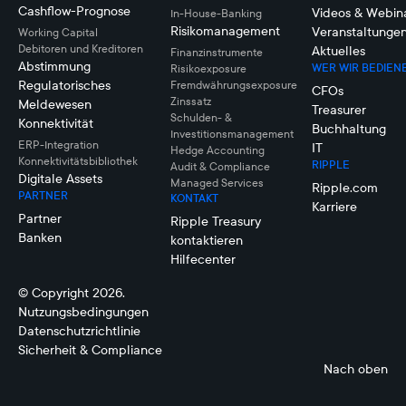
Cashflow-Prognose
Videos & Webin
In-House-Banking
Risikomanagement
Veranstaltunge
Working Capital
Debitoren und Kreditoren
Aktuelles
Finanzinstrumente
Abstimmung
WER WIR BEDIEN
Risikoexposure
Regulatorisches
Fremdwährungsexposure
CFOs
Zinssatz
Meldewesen
Treasurer
Schulden- &
Konnektivität
Buchhaltung
Investitionsmanagement
ERP-Integration
IT
Hedge Accounting
Konnektivitätsbibliothek
RIPPLE
Audit & Compliance
Digitale Assets
Managed Services
Ripple.com
PARTNER
KONTAKT
Karriere
Partner
Ripple Treasury
Banken
kontaktieren
Hilfecenter
© Copyright 2026.
Nutzungsbedingungen
Datenschutzrichtlinie
Sicherheit & Compliance
Nach oben