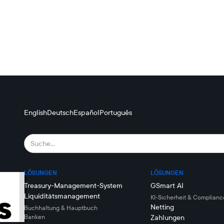
English
Deutsch
Español
Português
LÖSUNGEN
LÖSUNGEN
Treasury-Management-System
GSmart AI
Liquiditätsmanagement
KI-Sicherheit & Complianc
Netting
Buchhaltung & Hauptbuch
Banken
Zahlungen