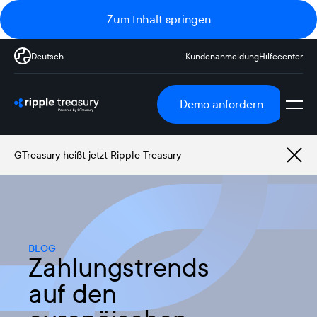
Zum Inhalt springen
Deutsch
Kundenanmeldung
Hilfecenter
Demo anfordern
GTreasury heißt jetzt Ripple Treasury
BLOG
Zahlungstrends
auf den