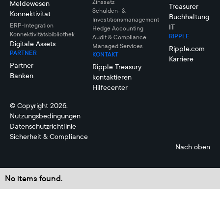
Zinssatz
Meldewesen
Treasurer
Schulden- &
Konnektivität
Buchhaltung
Investitionsmanagement
ERP-Integration
IT
Hedge Accounting
Konnektivitätsbibliothek
RIPPLE
Audit & Compliance
Digitale Assets
Managed Services
Ripple.com
PARTNER
KONTAKT
Karriere
Partner
Ripple Treasury
Banken
kontaktieren
Hilfecenter
© Copyright 2026.
Nutzungsbedingungen
Datenschutzrichtlinie
Sicherheit & Compliance
Nach oben
No items found.