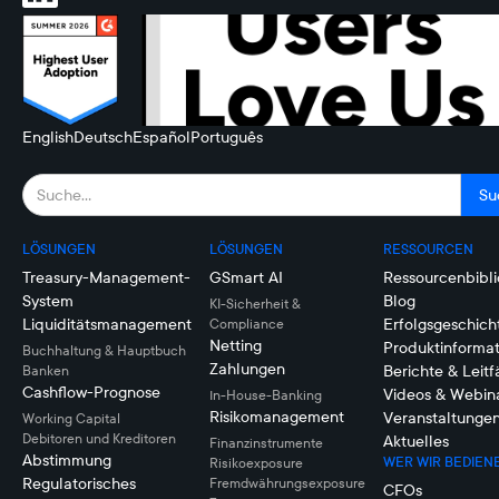
English
Deutsch
Español
Português
LÖSUNGEN
LÖSUNGEN
RESSOURCEN
Treasury-Management-
GSmart AI
Ressourcenbibli
System
Blog
KI-Sicherheit &
Liquiditätsmanagement
Erfolgsgeschich
Compliance
Netting
Produktinforma
Buchhaltung & Hauptbuch
Zahlungen
Berichte & Leit
Banken
Cashflow-Prognose
Videos & Webin
In-House-Banking
Risikomanagement
Veranstaltunge
Working Capital
Debitoren und Kreditoren
Aktuelles
Finanzinstrumente
Abstimmung
WER WIR BEDIEN
Risikoexposure
Regulatorisches
Fremdwährungsexposure
CFOs