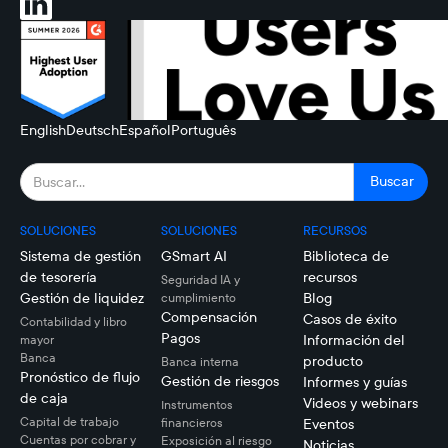
English
Deutsch
Español
Português
SOLUCIONES
SOLUCIONES
RECURSOS
Sistema de gestión
GSmart AI
Biblioteca de
de tesorería
recursos
Seguridad IA y
Gestión de liquidez
Blog
cumplimiento
Compensación
Casos de éxito
Contabilidad y libro
Pagos
Información del
mayor
Banca
producto
Banca interna
Pronóstico de flujo
Gestión de riesgos
Informes y guías
de caja
Videos y webinars
Instrumentos
Capital de trabajo
financieros
Eventos
Cuentas por cobrar y
Exposición al riesgo
Noticias