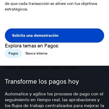
de que cada transacción se alinee con tus objetivos
estratégicos.
Solicita una demostración
Solicita una demostración
Explora temas en Pagos:
Pagos
Banca interna
SIMPLIFICAR LOS FLUJOS DE TRABAJO DE PAGO
Transforme los pagos hoy
Automatice y agilice los procesos de pago con el
seguimiento en tiempo real, las aprobaciones y
los flujos de trabajo centralizados para mejorar la