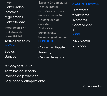
pagar
Exposición cambiaria
A QUIÉN SERVIMOS
Conciliación
Tasa de interés
Directores
Gestión del ciclo de
Informes
financieros
deuda e inversión
regulatorios
Tesoteros
Contabilidad de
Conectividad
cobertura
Contabilidad
Integración ERP
Auditoría y
TI
Biblioteca de
cumplimiento
RIPPLE
conectividad
Servicios gestionados
Ripple.com
Activos digitales
CONTACTO
Empleos
SOCIOS
Contactar Ripple
Socios
Treasury
Bancos
Centro de ayuda
© Copyright 2026.
Términos de servicio
Política de privacidad
Seguridad y cumplimiento
Volver arriba