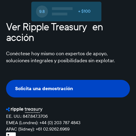
Ver Ripple Treasury en
acción
Conéctese hoy mismo con expertos de apoyo,
soluciones integrales y posibilidades sin explotar.
Solicita una demostración
Solicita una demostración
EE. UU.: 847.847.3706
EMEA (Londres): +44 (0) 203 787 4843
APAC (Sídney): +61 02.9262.6969