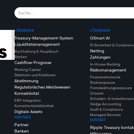
LÖSUNGEN
LÖSUNGEN
Treasury-Management-System
GSmart AI
Liquiditätsmanagement
KI-Sicherheit & Complianc
Netting
Buchhaltung & Hauptbuch
Banken
Zahlungen
Cashflow-Prognose
In-House-Banking
Working Capital
Risikomanagement
Debitoren und Kreditoren
Finanzinstrumente
Abstimmung
Risikoexposure
Regulatorisches Meldewesen
Fremdwährungsexposure
Konnektivität
Zinssatz
Schulden- & Investitions
ERP-Integration
Hedge Accounting
Konnektivitätsbibliothek
Audit & Compliance
Digitale Assets
Managed Services
PARTNER
KONTAKT
Partner
Ripple Treasury kontak
Banken
Hilfecenter