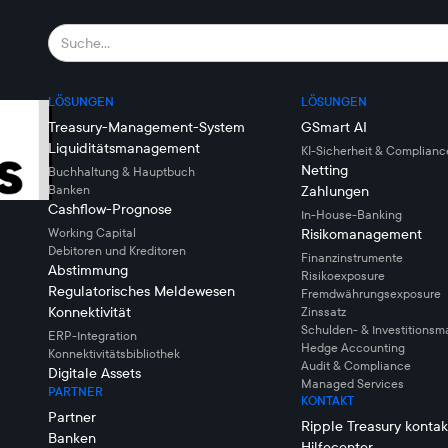
LÖSUNGEN
LÖSUNGEN
Treasury-Management-System
GSmart AI
Liquiditätsmanagement
KI-Sicherheit & Complianc
Netting
Buchhaltung & Hauptbuch
Banken
Zahlungen
Cashflow-Prognose
In-House-Banking
Working Capital
Risikomanagement
Debitoren und Kreditoren
Finanzinstrumente
Abstimmung
Risikoexposure
Regulatorisches Meldewesen
Fremdwährungsexposure
Konnektivität
Zinssatz
Schulden- & Investitions
ERP-Integration
Hedge Accounting
Konnektivitätsbibliothek
Audit & Compliance
Digitale Assets
Managed Services
PARTNER
KONTAKT
Partner
Ripple Treasury kontak
Banken
Hilfecenter