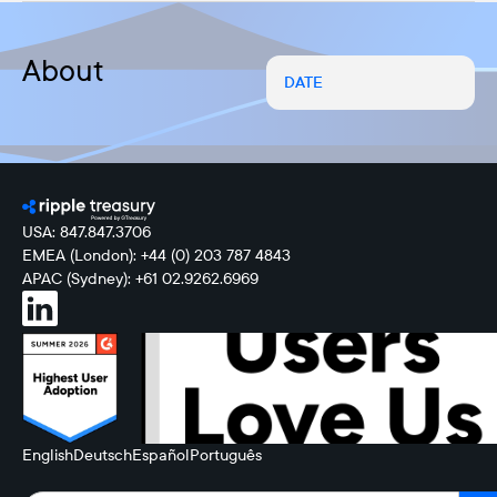
About
DATE
USA: 847.847.3706
EMEA (London): +44 (0) 203 787 4843
APAC (Sydney): +61 02.9262.6969
English
Deutsch
Español
Português