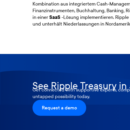
Kombination aus integriertem Cash-Manageme
Finanzinstrumenten, Buchhaltung, Banking,
in einer
SaaS
-Lösung implementieren. Ripple 
und unterhält Niederlassungen in Nordameri
See Ripple Treasury in
Get connected with supportive experts, compr
untapped possibility today.
Request a demo