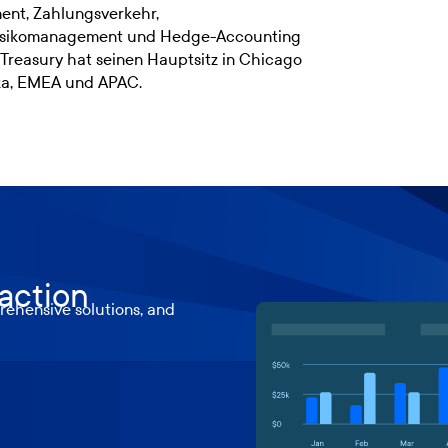
nt, Zahlungsverkehr,
 Risikomanagement und Hedge-Accounting
Treasury hat seinen Hauptsitz in Chicago
ka, EMEA und APAC.
 action
ehensive solutions, and