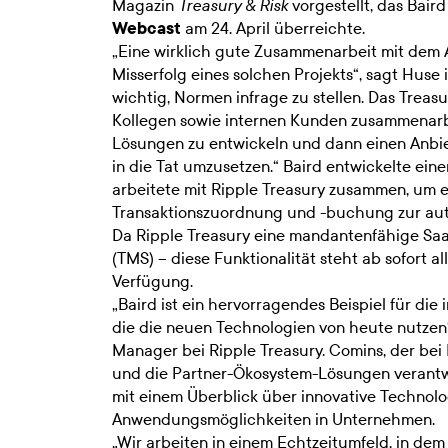
Magazin
vorgestellt, das Bair
Treasury & Risk
Webcast
am 24. April überreichte.
„Eine wirklich gute Zusammenarbeit mit dem 
Misserfolg eines solchen Projekts“, sagt Huse
wichtig, Normen infrage zu stellen. Das Treas
Kollegen sowie internen Kunden zusammenarbe
Lösungen zu entwickeln und dann einen Anbiete
in die Tat umzusetzen.“ Baird entwickelte ein
arbeitete mit Ripple Treasury zusammen, um e
Transaktionszuordnung und -buchung zur aut
Da Ripple Treasury eine mandantenfähige Sa
(TMS) – diese Funktionalität steht ab sofort a
Verfügung.
„Baird ist ein hervorragendes Beispiel für di
die die neuen Technologien von heute nutzen“
Manager bei Ripple Treasury. Comins, der bei 
und die Partner-Ökosystem-Lösungen verantwo
mit einem Überblick über innovative Technol
Anwendungsmöglichkeiten in Unternehmen.
„Wir arbeiten in einem Echtzeitumfeld, in d