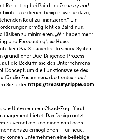
ent Reporting bei Baird, im
Treasury and
ritisch – sie dienen beispielsweise dazu,
tehenden Kauf zu finanzieren.“ Ein
Forderungen ermöglicht es Baird nun,
d Risiken zu minimieren. „Wir haben mehr
ng und Forecasting“, so Huse.
nte kein SaaS-basiertes Treasury-System
Ein gründlicher Due-Diligence-Prozess
r, auf die Bedürfnisse des Unternehmens
 of Concept, um die Funktionsweise des
rd für die Zusammenarbeit entschied.“
en Sie unter
https://treasury.ripple.com
rm, die Unternehmen Cloud-Zugriff auf
omanagement bietet. Das Design nutzt
em zu vernetzen und einen nahtlosen
rnehmens zu ermöglichen – für neue,
asury können Unternehmen eine beliebige