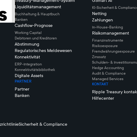
Treasury-Management-System
GSmart AI
Liquiditätsmanagement
KI-Sicherheit & Complianc
Netting
Buchhaltung & Hauptbuch
Banken
Zahlungen
Cashflow-Prognose
In-House-Banking
Working Capital
Risikomanagement
Debitoren und Kreditoren
Finanzinstrumente
Abstimmung
Risikoexposure
Regulatorisches Meldewesen
Fremdwährungsexposure
Konnektivität
Zinssatz
Schulden- & Investitions
ERP-Integration
Hedge Accounting
Konnektivitätsbibliothek
Audit & Compliance
Digitale Assets
Managed Services
PARTNER
KONTAKT
Partner
Ripple Treasury kontak
Banken
Hilfecenter
richtlinie
Sicherheit & Compliance