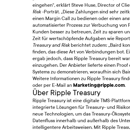
eingehen“, erklärt Steve Huse, Director of Cli
-Porträt. „Diese Zahlungen sind sehr zeitk
Risk
einen Margin Call zu bedienen oder einen ans
automatisierter Prozess zur Verbuchung von 
Kunden besser zu betreuen, Zeit zu sparen un
Zeit für wertschöpfende Aufgaben wie Reporti
berichtet zudem: „Baird kon
Treasury and Risk
finden, das diese Art von Verbindungen bot. 
ergab jedoch, dass Ripple Treasury bereit wa
einzugehen. Der Anbieter lieferte einen Proof
Systems zu demonstrieren, woraufhin sich Bai
Weitere Informationen zu Ripple Treasury find
oder per E-Mail an
Marketing@ripple.com
.
Über Ripple Treasury
Ripple Treasury ist eine digitale TMS-Plattfo
integrierte Lösungen für Treasury- und Risik
neue Technologien, um das Treasury-Ökosyst
Datenfluss innerhalb und außerhalb des Unte
intelligentere Arbeitsweisen. Mit Ripple Tre