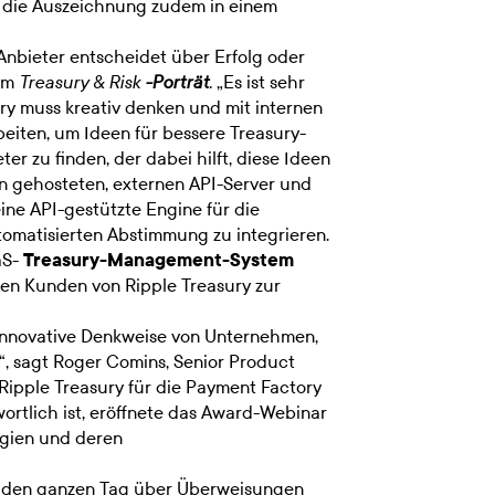
d die Auszeichnung zudem in einem
Anbieter entscheidet über Erfolg oder
 im
„Es ist sehr
Treasury & Risk
-Porträt
.
ury muss kreativ denken und mit internen
iten, um Ideen für bessere Treasury-
r zu finden, der dabei hilft, diese Ideen
en gehosteten, externen API-Server und
ine API-gestützte Engine für die
omatisierten Abstimmung zu integrieren.
aS-
Treasury-Management-System
llen Kunden von Ripple Treasury zur
e innovative Denkweise von Unternehmen,
, sagt Roger Comins, Senior Product
Ripple Treasury für die Payment Factory
rtlich ist, eröffnete das Award-Webinar
ogien und deren
em den ganzen Tag über Überweisungen