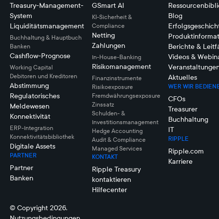
Treasury-Management-
GSmart AI
Ressourcenbibli
System
Blog
KI-Sicherheit &
Liquiditätsmanagement
Erfolgsgeschich
Compliance
Netting
Produktinforma
Buchhaltung & Hauptbuch
Zahlungen
Berichte & Leit
Banken
Cashflow-Prognose
Videos & Webin
In-House-Banking
Risikomanagement
Veranstaltunge
Working Capital
Debitoren und Kreditoren
Aktuelles
Finanzinstrumente
Abstimmung
WER WIR BEDIEN
Risikoexposure
Regulatorisches
Fremdwährungsexposure
CFOs
Zinssatz
Meldewesen
Treasurer
Schulden- &
Konnektivität
Buchhaltung
Investitionsmanagement
ERP-Integration
IT
Hedge Accounting
Konnektivitätsbibliothek
RIPPLE
Audit & Compliance
Digitale Assets
Managed Services
Ripple.com
PARTNER
KONTAKT
Karriere
Partner
Ripple Treasury
Banken
kontaktieren
Hilfecenter
© Copyright 2026.
Nutzungsbedingungen