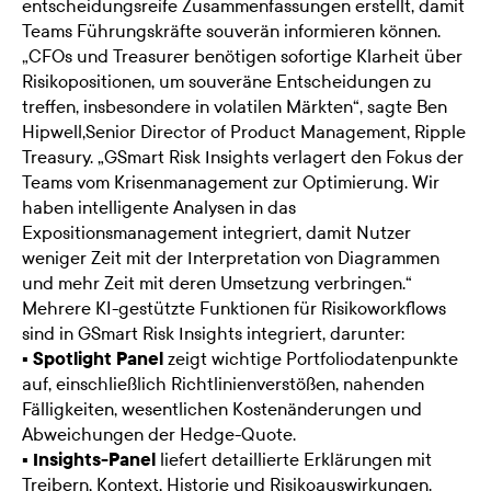
entscheidungsreife Zusammenfassungen erstellt, damit
Teams Führungskräfte souverän informieren können.
„CFOs und Treasurer benötigen sofortige Klarheit über
Risikopositionen, um souveräne Entscheidungen zu
treffen, insbesondere in volatilen Märkten“, sagte Ben
Hipwell,Senior Director of Product Management, Ripple
Treasury. „GSmart Risk Insights verlagert den Fokus der
Teams vom Krisenmanagement zur Optimierung. Wir
haben intelligente Analysen in das
Expositionsmanagement integriert, damit Nutzer
weniger Zeit mit der Interpretation von Diagrammen
und mehr Zeit mit deren Umsetzung verbringen.“
Mehrere KI-gestützte Funktionen für Risikoworkflows
sind in GSmart Risk Insights integriert, darunter:
▪
Spotlight Panel
zeigt wichtige Portfoliodatenpunkte
auf, einschließlich Richtlinienverstößen, nahenden
Fälligkeiten, wesentlichen Kostenänderungen und
Abweichungen der Hedge-Quote.
▪
Insights-Panel
liefert detaillierte Erklärungen mit
Treibern, Kontext, Historie und Risikoauswirkungen.