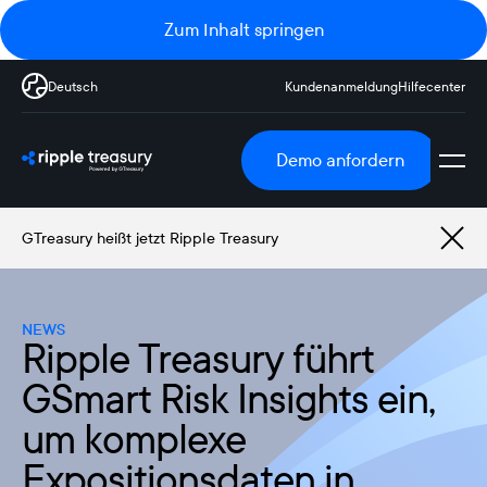
Zum Inhalt springen
Deutsch
Kundenanmeldung
Hilfecenter
Demo anfordern
GTreasury heißt jetzt Ripple Treasury
NEWS
Ripple Treasury führt
GSmart Risk Insights ein,
um komplexe
Expositionsdaten in