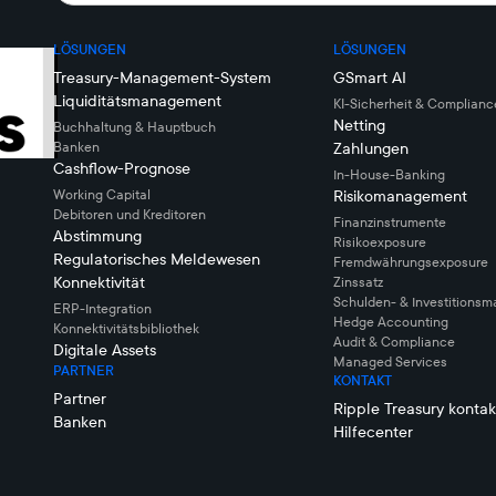
LÖSUNGEN
LÖSUNGEN
Treasury-Management-System
GSmart AI
Liquiditätsmanagement
KI-Sicherheit & Complianc
Netting
Buchhaltung & Hauptbuch
Banken
Zahlungen
Cashflow-Prognose
In-House-Banking
Working Capital
Risikomanagement
Debitoren und Kreditoren
Finanzinstrumente
Abstimmung
Risikoexposure
Regulatorisches Meldewesen
Fremdwährungsexposure
Konnektivität
Zinssatz
Schulden- & Investitions
ERP-Integration
Hedge Accounting
Konnektivitätsbibliothek
Audit & Compliance
Digitale Assets
Managed Services
PARTNER
KONTAKT
Partner
Ripple Treasury kontak
Banken
Hilfecenter