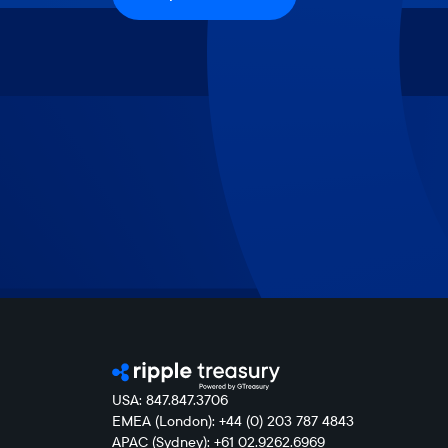
USA: 847.847.3706
EMEA (London): +44 (0) 203 787 4843
APAC (Sydney): +61 02.9262.6969