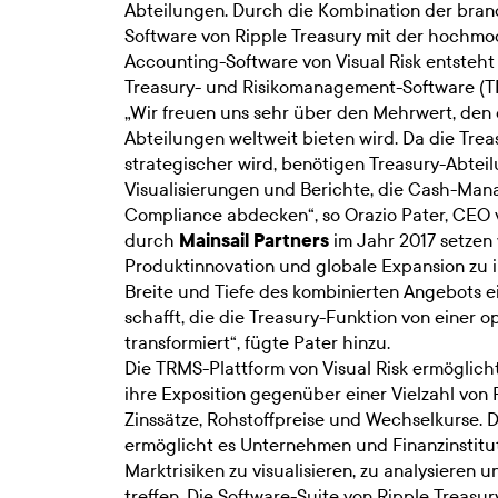
Abteilungen. Durch die Kombination der br
Software von Ripple Treasury mit der hochmo
Accounting-Software von Visual Risk entsteht
Treasury- und Risikomanagement-Software (T
„Wir freuen uns sehr über den Mehrwert, den 
Abteilungen weltweit bieten wird. Da die Tr
strategischer wird, benötigen Treasury-Abtei
Visualisierungen und Berichte, die Cash-Ma
Compliance abdecken“, so Orazio Pater, CEO v
durch
Mainsail Partners
im Jahr 2017 setzen 
Produktinnovation und globale Expansion zu in
Breite und Tiefe des kombinierten Angebots e
schafft, die die Treasury-Funktion von einer o
transformiert“, fügte Pater hinzu.
Die TRMS-Plattform von Visual Risk ermöglicht
ihre Exposition gegenüber einer Vielzahl von 
Zinssätze, Rohstoffpreise und Wechselkurse.
ermöglicht es Unternehmen und Finanzinstitu
Marktrisiken zu visualisieren, zu analysieren
treffen. Die Software-Suite von Ripple Treas