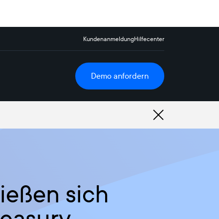
Kundenanmeldung
Hilfecenter
Demo anfordern
ließen sich
easury-