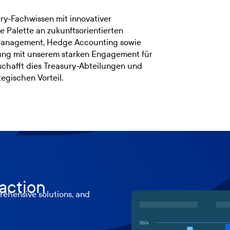
ry-Fachwissen mit innovativer
ge Palette an zukunftsorientierten
y-Management, Hedge Accounting sowie
ung mit unserem starken Engagement für
schafft dies Treasury-Abteilungen und
gischen Vorteil.
 action
ehensive solutions, and