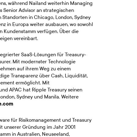
ns, während Nailand weiterhin Managing
ls Senior Advisor an strategischen
den Standorten in Chicago, London, Sydney
nz in Europa weiter ausbauen, wo sowohl
nen Kundenstamm verfügen. Über die
eigen vereinbart.
ntegrierter SaaS-Lösungen für Treasury-
surer. Mit modernster Technologie
ernehmen auf ihrem Weg zu einem
ndige Transparenz über Cash, Liquidität,
gement ermöglicht. Mit
nd APAC hat Ripple Treasury seinen
London, Sydney und Manila. Weitere
le.com
oftware für Risikomanagement und Treasury
eit unserer Gründung im Jahr 2001
tamm in Australien, Neuseeland,