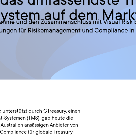
stem auf dem Markt
nahme und den Zusammenschluss mit Visual Risk b
sungen für Risikomanagement und Compliance in 
y
, unterstützt durch GTreasury, einen
t-Systemen (TMS), gab heute die
 Australien ansässigen Anbieter von
Compliance für globale Treasury-