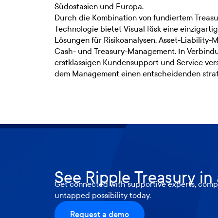
Südostasien und Europa.
Durch die Kombination von fundiertem Treasu
Technologie bietet Visual Risk eine einzigarti
Lösungen für Risikoanalysen, Asset-Liabilit
Cash- und Treasury-Management. In Verbind
erstklassigen Kundensupport und Service ver
dem Management einen entscheidenden strate
See Ripple Treasury in
Get connected with supportive experts, compr
untapped possibility today.
Request a demo