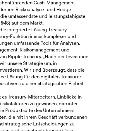
anchenführenden Cash-Management-
dernen Risikoanalyse- und Hedge-
 die umfassendste und leistungsfähigste
RMS) auf dem Markt.
die integrierte Lösung Treasury-
easury-Funktion immer komplexer und
lungen umfassende Tools für Analysen,
nagement, Risikomanagement und
on Ripple Treasury. „Nach der Investition
wir unsere Strategie um, in
vestieren. Wir sind überzeugt, dass die
ine Lösung für den digitalen Treasurer
perativen zu einer strategischen Einheit
 es Treasury-Mitarbeitern, Einblicke in
Risikofaktoren zu gewinnen, darunter
 Die Produktsuite des Unternehmens
ten, die mit ihrem Geschäft verbundenen
 und strategische Entscheidungen zu
ury umfasst branchenführende Cash-