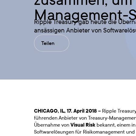
Management-Sy
Ripple Treasury gab heute die Über
ansässigen Anbieter von Softwarelö
Teilen
CHICAGO, IL, 17. April 2018 –
Ripple Treasur
führenden Anbieter von Treasury-Managemen
Übernahme von
Visual Risk
bekannt, einem in
Softwarelösungen für Risikomanagement und 