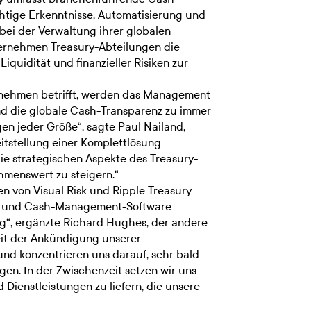
tige Erkenntnisse, Automatisierung und
bei der Verwaltung ihrer globalen
ternehmen Treasury-Abteilungen die
quidität und finanzieller Risiken zur
rnehmen betrifft, werden das Management
nd die globale Cash-Transparenz zu immer
gen jeder Größe“, sagte Paul Nailand,
eitstellung einer Komplettlösung
die strategischen Aspekte des Treasury-
enswert zu steigern.“
den von Visual Risk und Ripple Treasury
se- und Cash-Management-Software
ung“, ergänzte Richard Hughes, der andere
seit der Ankündigung unserer
nd konzentrieren uns darauf, sehr bald
gen. In der Zwischenzeit setzen wir uns
 Dienstleistungen zu liefern, die unsere