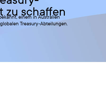
 zu schaffen
ekannt, einem in Australien
globalen Treasury-Abteilungen.