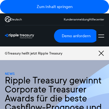
Zum Inhalt springen
Deutsch
Kundenanmeldung
Hilfecenter
Demo anfordern
GTreasury heißt jetzt Ripple Treasury
NEWS
Ripple Treasury gewinnt
Corporate Treasurer
Awards für die beste
Cashflow-Prognose und