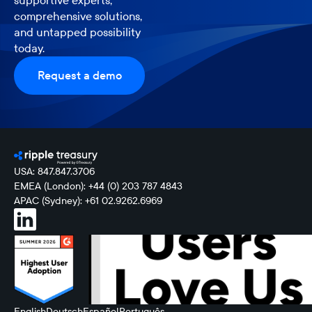
supportive experts,
comprehensive solutions,
and untapped possibility
today.
Request a demo
USA: 847.847.3706
EMEA (London): +44 (0) 203 787 4843
APAC (Sydney): +61 02.9262.6969
English
Deutsch
Español
Português