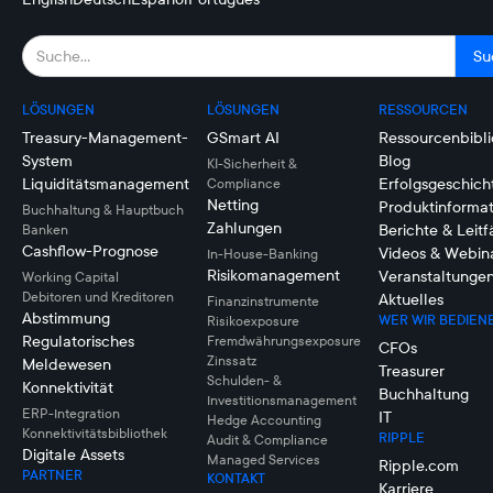
LÖSUNGEN
LÖSUNGEN
RESSOURCEN
Treasury-Management-
GSmart AI
Ressourcenbibli
System
Blog
KI-Sicherheit &
Liquiditätsmanagement
Erfolgsgeschich
Compliance
Netting
Produktinforma
Buchhaltung & Hauptbuch
Zahlungen
Berichte & Leit
Banken
Cashflow-Prognose
Videos & Webin
In-House-Banking
Risikomanagement
Veranstaltunge
Working Capital
Debitoren und Kreditoren
Aktuelles
Finanzinstrumente
Abstimmung
WER WIR BEDIEN
Risikoexposure
Regulatorisches
Fremdwährungsexposure
CFOs
Zinssatz
Meldewesen
Treasurer
Schulden- &
Konnektivität
Buchhaltung
Investitionsmanagement
ERP-Integration
IT
Hedge Accounting
Konnektivitätsbibliothek
RIPPLE
Audit & Compliance
Digitale Assets
Managed Services
Ripple.com
PARTNER
KONTAKT
Karriere