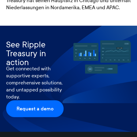
Treasury hat seinen Hauptsitz in Chicago und unterhält
Niederlassungen in Nordamerika, EMEA und APAC.
See Ripple
Treasury in
action
Get connected with
supportive experts,
comprehensive solutions,
and untapped possibility
today.
Request a demo