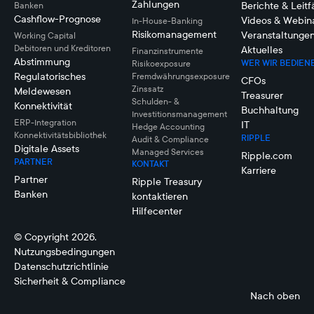
Zahlungen
Berichte & Leit
Banken
Cashflow-Prognose
Videos & Webin
In-House-Banking
Risikomanagement
Veranstaltunge
Working Capital
Debitoren und Kreditoren
Aktuelles
Finanzinstrumente
Abstimmung
WER WIR BEDIEN
Risikoexposure
Regulatorisches
Fremdwährungsexposure
CFOs
Zinssatz
Meldewesen
Treasurer
Schulden- &
Konnektivität
Buchhaltung
Investitionsmanagement
ERP-Integration
IT
Hedge Accounting
Konnektivitätsbibliothek
RIPPLE
Audit & Compliance
Digitale Assets
Managed Services
Ripple.com
PARTNER
KONTAKT
Karriere
Partner
Ripple Treasury
Banken
kontaktieren
Hilfecenter
© Copyright 2026.
Nutzungsbedingungen
Datenschutzrichtlinie
Sicherheit & Compliance
Nach oben