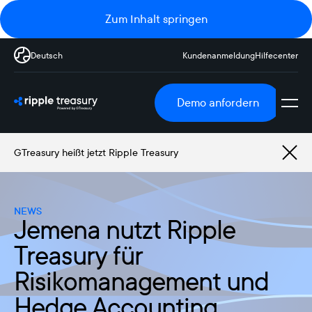
Zum Inhalt springen
Deutsch
Kundenanmeldung
Hilfecenter
Demo anfordern
GTreasury heißt jetzt Ripple Treasury
NEWS
Jemena nutzt Ripple
Treasury für
Risikomanagement und
Hedge Accounting