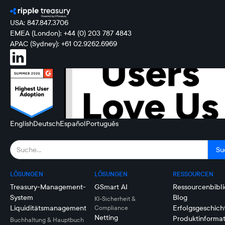
USA: 847.847.3706
EMEA (London): +44 (0) 203 787 4843
APAC (Sydney): +61 02.9262.6969
English
Deutsch
Español
Português
LÖSUNGEN
LÖSUNGEN
RESSOURCEN
Treasury-Management-
GSmart AI
Ressourcenbibli
System
Blog
KI-Sicherheit &
Liquiditätsmanagement
Erfolgsgeschich
Compliance
Netting
Produktinforma
Buchhaltung & Hauptbuch