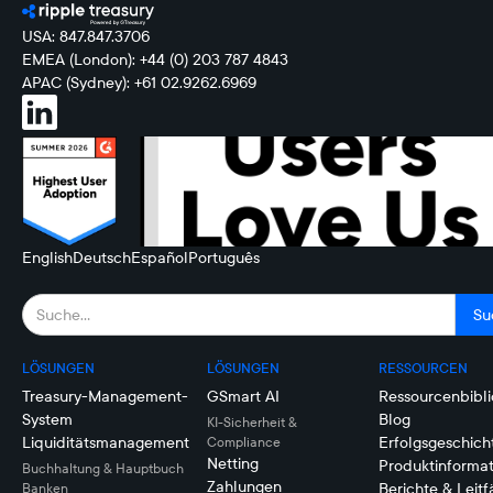
USA: 847.847.3706
EMEA (London): +44 (0) 203 787 4843
APAC (Sydney): +61 02.9262.6969
English
Deutsch
Español
Português
LÖSUNGEN
LÖSUNGEN
RESSOURCEN
Treasury-Management-
GSmart AI
Ressourcenbibli
System
Blog
KI-Sicherheit &
Liquiditätsmanagement
Erfolgsgeschich
Compliance
Netting
Produktinforma
Buchhaltung & Hauptbuch
Zahlungen
Berichte & Leit
Banken