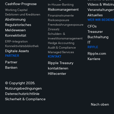
Cashflow-Prognose
Videos & Webin
In-House-Banking
Risikomanagement
Veranstaltunge
Working Capital
Debitoren und Kreditoren
Aktuelles
Finanzinstrumente
Abstimmung
WER WIR BEDIEN
Risikoexposure
Regulatorisches
Fremdwährungsexposure
CFOs
Zinssatz
Meldewesen
Treasurer
Schulden- &
Konnektivität
Buchhaltung
Investitionsmanagement
ERP-Integration
IT
Hedge Accounting
Konnektivitätsbibliothek
RIPPLE
Audit & Compliance
Digitale Assets
Managed Services
Ripple.com
PARTNER
KONTAKT
Karriere
Partner
Ripple Treasury
Banken
kontaktieren
Hilfecenter
© Copyright 2026.
Nutzungsbedingungen
Datenschutzrichtlinie
Sicherheit & Compliance
Nach oben