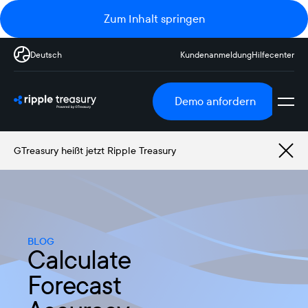
Zum Inhalt springen
Deutsch
Kundenanmeldung
Hilfecenter
Demo anfordern
GTreasury heißt jetzt Ripple Treasury
BLOG
Calculate
Forecast