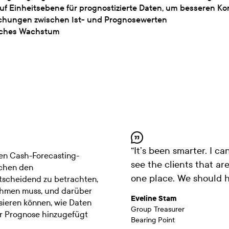
f Einheitsebene für prognostizierte Daten, um besseren Kon
chungen zwischen Ist- und Prognosewerten
isches Wachstum
“
It’s been smarter. I ca
den Cash-Forecasting-
see the clients that are
schen den
one place. We should ha
ntscheidend zu betrachten,
nehmen muss, und darüber
Eveline Stam
sieren können, wie Daten
Group Treasurer
er Prognose hinzugefügt
Bearing Point