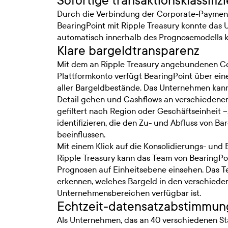
Sofortige transaktionsklassifiz
Durch die Verbindung der Corporate-Payment
BearingPoint mit Ripple Treasury konnte das
automatisch innerhalb des Prognosemodells kla
Klare bargeldtransparenz
Mit dem an Ripple Treasury angebundenen Co
Plattformkonto verfügt BearingPoint über eine
aller Bargeldbestände. Das Unternehmen kann
Detail gehen und Cashflows an verschiedene
gefiltert nach Region oder Geschäftseinheit –
identifizieren, die den Zu- und Abfluss von 
beeinflussen.
Mit einem Klick auf die Konsolidierungs- und 
Ripple Treasury kann das Team von BearingPoi
Prognosen auf Einheitsebene einsehen. Das T
erkennen, welches Bargeld in den verschiede
Unternehmensbereichen verfügbar ist.
Echtzeit-datensatzabstimmun
Als Unternehmen, das an 40 verschiedenen Stan