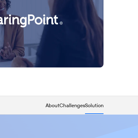
About
Challenges
Solution