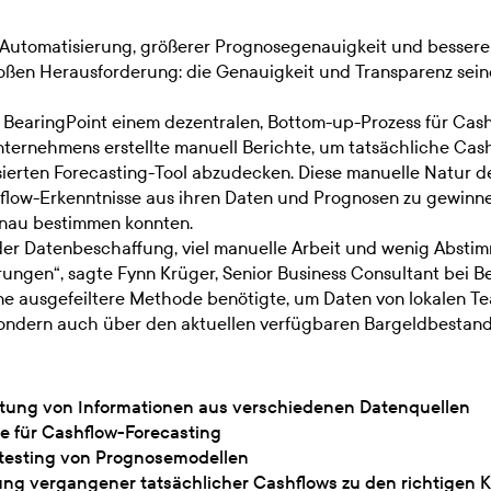
 Automatisierung, größerer Prognosegenauigkeit und besseren
roßen Herausforderung: die Genauigkeit und Transparenz sei
e BearingPoint einem dezentralen, Bottom-up-Prozess für Cas
Unternehmens erstellte manuell Berichte, um tatsächliche Ca
sierten Forecasting-Tool abzudecken. Diese manuelle Natur d
hflow-Erkenntnisse aus ihren Daten und Prognosen zu gewinne
enau bestimmen konnten.
 der Datenbeschaffung, viel manuelle Arbeit und wenig Abstim
ngen“, sagte Fynn Krüger, Senior Business Consultant bei Be
ine ausgefeiltere Methode benötigte, um Daten von lokalen 
 sondern auch über den aktuellen verfügbaren Bargeldbestand 
itung von Informationen aus verschiedenen Datenquellen
 für Cashflow-Forecasting
ktesting von Prognosemodellen
ng vergangener tatsächlicher Cashflows zu den richtigen 