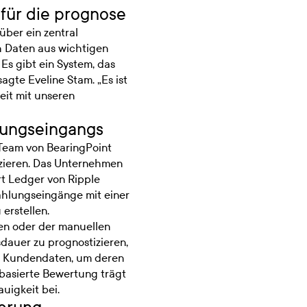
für die prognose
über ein zentral
h Daten aus wichtigen
 Es gibt ein System, das
sagte Eveline Stam. „Es ist
it mit unseren
hlungseingangs
 Team von BearingPoint
zieren. Das Unternehmen
rt Ledger von Ripple
ahlungseingänge mit einer
erstellen.
nen oder der manuellen
auer zu prognostizieren,
he Kundendaten, um deren
rbasierte Bewertung trägt
uigkeit bei.