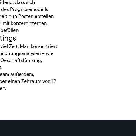
idend, dass sich
b des Prognosemodells
eit nun Posten erstellen
i mit konzerninternen
befüllen.
tings
iel Zeit. Man konzentriert
weichungsanalysen – wie
ie Geschäftsführung,
.
-Team außerdem,
ber einen Zeitraum von 12
en.