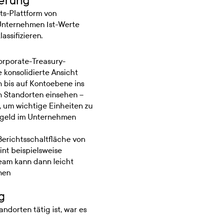
ierung
s-Plattform von
 Unternehmen Ist-Werte
ssifizieren.
rporate-Treasury-
 konsolidierte Ansicht
 bis auf Kontoebene ins
n Standorten einsehen –
, um wichtige Einheiten zu
Bargeld im Unternehmen
Berichtsschaltfläche von
nt beispielsweise
eam kann dann leicht
nen
g
dorten tätig ist, war es