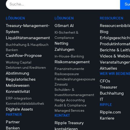
LÖSUNGEN
LÖSUNGEN
RESSOURCEN
Treasury-Management-
GSmart AI
Ressourcenbibli
System
Blog
KI-Sicherheit &
Liquiditätsmanagement
Erfolgsgeschich
Compliance
Netting
Produktinforma
Buchhaltung & Hauptbuch
Zahlungen
Berichte & Leit
Banken
Cashflow-Prognose
Videos & Webin
In-House-Banking
Risikomanagement
Veranstaltunge
Working Capital
Debitoren und Kreditoren
Aktuelles
Finanzinstrumente
Abstimmung
WER WIR BEDIEN
Risikoexposure
Regulatorisches
Fremdwährungsexposure
CFOs
Zinssatz
Meldewesen
Treasurer
Schulden- &
Konnektivität
Buchhaltung
Investitionsmanagement
ERP-Integration
IT
Hedge Accounting
Konnektivitätsbibliothek
RIPPLE
Audit & Compliance
Digitale Assets
Managed Services
Ripple.com
PARTNER
KONTAKT
Karriere
Partner
Ripple Treasury
Banken
kontaktieren