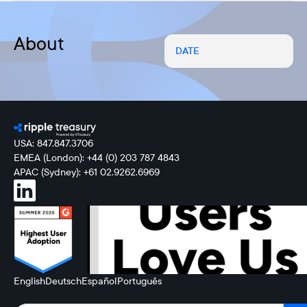
About
DATE
USA: 847.847.3706
EMEA (London): +44 (0) 203 787 4843
APAC (Sydney): +61 02.9262.6969
English
Deutsch
Español
Português