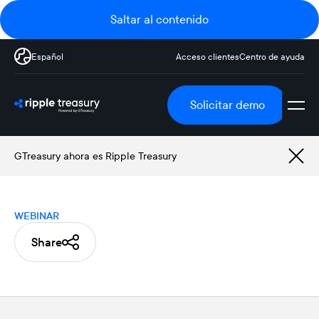
Saltar al contenido
Español
Acceso clientes
Centro de ayuda
Solicitar demo
GTreasury ahora es Ripple Treasury
WEBINAR
Share