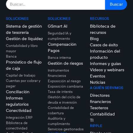
SOLUCIONES
SOLUCIONES
RECURSOS
Sistema de gestión
GSmart AI
Biblioteca de
de tesorería
recursos
Seguridad IA y
Gestión de liquidez
Blog
cumplimiento
Compensación
Casos de éxito
Contabilidad y libro
Pagos
Información del
mayor
Banca
producto
Banca interna
Pronóstico de flujo
Gestión de riesgos
Informes y guías
de caja
Videos y webinars
Instrumentos
Capital de trabajo
financieros
Eventos
Cuentas por cobrar y
Exposición al riesgo
Noticias
pagar
Exposición cambiaria
A QUIÉN SERVIMOS
Conciliación
Tasa de interés
Directores
Gestión del ciclo de
Informes
financieros
deuda e inversión
regulatorios
Tesoteros
Contabilidad de
Conectividad
cobertura
Contabilidad
Integración ERP
Auditoría y
TI
Biblioteca de
cumplimiento
RIPPLE
conectividad
Servicios gestionados