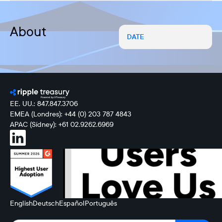
About
DATE
EE. UU.: 847.847.3706
EMEA (Londres): +44 (0) 203 787 4843
APAC (Sídney): +61 02.9262.6969
English
Deutsch
Español
Português