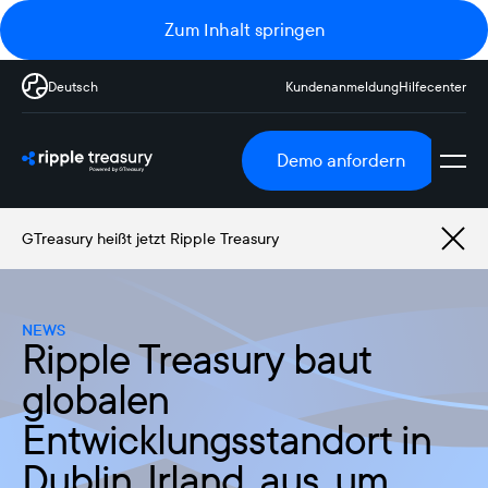
Zum Inhalt springen
Deutsch
Kundenanmeldung
Hilfecenter
Demo anfordern
GTreasury heißt jetzt Ripple Treasury
NEWS
Ripple Treasury baut
globalen
Entwicklungsstandort in
Dublin, Irland, aus, um