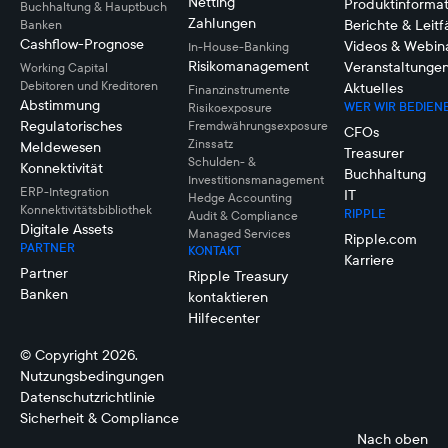
Netting
Produktinforma
Buchhaltung & Hauptbuch
Zahlungen
Berichte & Leit
Banken
Cashflow-Prognose
Videos & Webin
In-House-Banking
Risikomanagement
Veranstaltunge
Working Capital
Debitoren und Kreditoren
Aktuelles
Finanzinstrumente
Abstimmung
WER WIR BEDIEN
Risikoexposure
Regulatorisches
Fremdwährungsexposure
CFOs
Zinssatz
Meldewesen
Treasurer
Schulden- &
Konnektivität
Buchhaltung
Investitionsmanagement
ERP-Integration
IT
Hedge Accounting
Konnektivitätsbibliothek
RIPPLE
Audit & Compliance
Digitale Assets
Managed Services
Ripple.com
PARTNER
KONTAKT
Karriere
Partner
Ripple Treasury
Banken
kontaktieren
Hilfecenter
© Copyright 2026.
Nutzungsbedingungen
Datenschutzrichtlinie
Sicherheit & Compliance
Nach oben