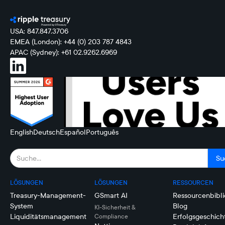
USA: 847.847.3706
EMEA (London): +44 (0) 203 787 4843
APAC (Sydney): +61 02.9262.6969
English
Deutsch
Español
Português
LÖSUNGEN
LÖSUNGEN
RESSOURCEN
Treasury-Management-
GSmart AI
Ressourcenbibli
System
Blog
KI-Sicherheit &
Liquiditätsmanagement
Erfolgsgeschich
Compliance