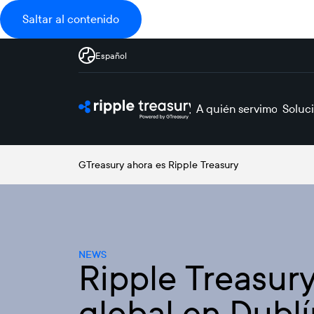
Saltar al contenido
Español
A quién servimos
Soluc
GTreasury ahora es Ripple Treasury
NEWS
Ripple Treasury
global en Dublín