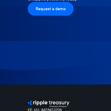
Request a demo
EE. UU.: 847.847.3706