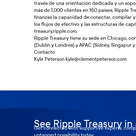
través de una orientación dedicada y un sopor
más de 1,000 clientes en 160 países, Ripple Tr
finanzas la capacidad de conectar, compilar y 
los flujos de efectivo y las estructuras de capi
treasury.ripple.com
.
Ripple Treasury tiene su sede en Chicago, con
(Dublín y Londres) y APAC (Sídney, Singapur y 
Contacto
Kyle Peterson kyle@clementpeterson.com
See Ripple Treasury in
Get connected with supportive experts, compr
untapped possibility today.