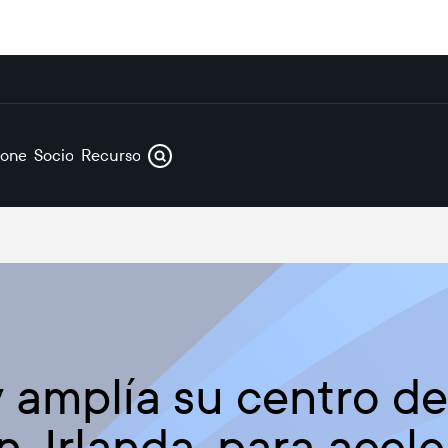
iones
Socios
Recursos
 amplía su centro de
, Irlanda, para acele