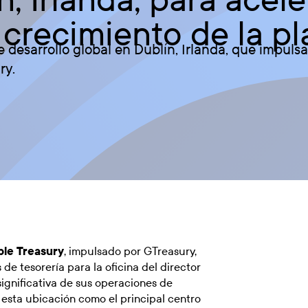
 crecimiento de la p
desarrollo global en Dublín, Irlanda, que impulsa
ry.
ple Treasury
, impulsado por GTreasury,
 de tesorería para la oficina del director
ignificativa de sus operaciones de
o esta ubicación como el principal centro