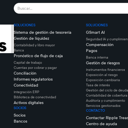
SOLUCIONES
SOLUCIONES
Sistema de gestión de tesorería
GSmart AI
Gestión de liquidez
Seguridad IA y cumplimien
Compensación
Contabilidad y libro mayor
Banca
Pagos
Pronóstico de flujo de caja
Banca interna
Capital de trabajo
Gestión de riesgos
Cuentas por cobrar y pagar
Instrumentos financieros
Conciliación
Exposición al riesgo
Informes regulatorios
Exposición cambiaria
Conectividad
Tasa de interés
Gestión del ciclo de deuda
Integración ERP
Contabilidad de cobertura
Biblioteca de conectividad
Auditoría y cumplimiento
Activos digitales
Servicios gestionados
SOCIOS
CONTACTO
Socios
Contactar Ripple Trea
Bancos
Centro de ayuda