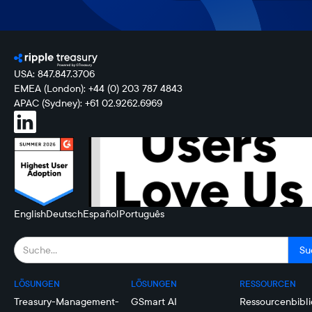
USA: 847.847.3706
EMEA (London): +44 (0) 203 787 4843
APAC (Sydney): +61 02.9262.6969
English
Deutsch
Español
Português
LÖSUNGEN
LÖSUNGEN
RESSOURCEN
Treasury-Management-
GSmart AI
Ressourcenbibli