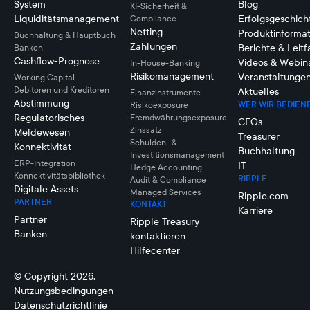
System
Blog
KI-Sicherheit &
Liquiditätsmanagement
Erfolgsgeschich
Compliance
Netting
Produktinforma
Buchhaltung & Hauptbuch
Zahlungen
Berichte & Leit
Banken
Cashflow-Prognose
Videos & Webin
In-House-Banking
Risikomanagement
Veranstaltunge
Working Capital
Debitoren und Kreditoren
Aktuelles
Finanzinstrumente
Abstimmung
WER WIR BEDIEN
Risikoexposure
Regulatorisches
Fremdwährungsexposure
CFOs
Zinssatz
Meldewesen
Treasurer
Schulden- &
Konnektivität
Buchhaltung
Investitionsmanagement
ERP-Integration
IT
Hedge Accounting
Konnektivitätsbibliothek
RIPPLE
Audit & Compliance
Digitale Assets
Managed Services
Ripple.com
PARTNER
KONTAKT
Karriere
Partner
Ripple Treasury
Banken
kontaktieren
Hilfecenter
© Copyright 2026.
Nutzungsbedingungen
Datenschutzrichtlinie