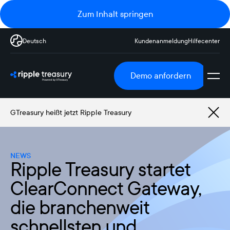
Zum Inhalt springen
Deutsch
Kundenanmeldung
Hilfecenter
Demo anfordern
GTreasury heißt jetzt Ripple Treasury
NEWS
Ripple Treasury startet
ClearConnect Gateway,
die branchenweit
schnellsten und