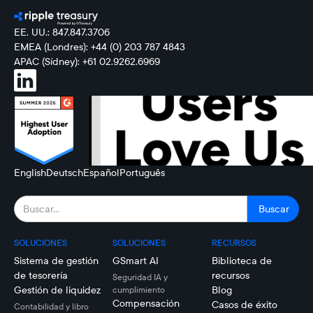
EE. UU.: 847.847.3706
EMEA (Londres): +44 (0) 203 787 4843
APAC (Sídney): +61 02.9262.6969
English
Deutsch
Español
Português
SOLUCIONES
SOLUCIONES
RECURSOS
Sistema de gestión
GSmart AI
Biblioteca de
de tesorería
recursos
Seguridad IA y
Gestión de liquidez
Blog
cumplimiento
Compensación
Casos de éxito
Contabilidad y libro