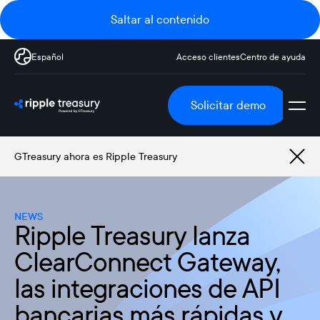
Saltar al contenido
Español
Acceso clientes
Centro de ayuda
Solicitar demo
GTreasury ahora es Ripple Treasury
NEWS
Ripple Treasury lanza
ClearConnect Gateway,
las integraciones de API
bancarias más rápidas y