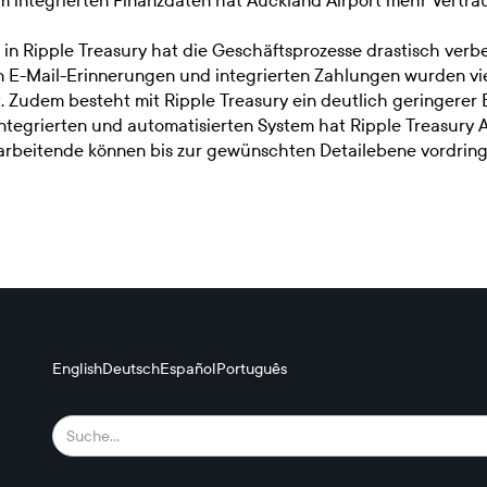
em integrierten Finanzdaten hat Auckland Airport mehr Vertr
in Ripple Treasury hat die Geschäftsprozesse drastisch verbe
n E-Mail-Erinnerungen und integrierten Zahlungen wurden vi
. Zudem besteht mit Ripple Treasury ein deutlich geringerer 
ntegrierten und automatisierten System hat Ripple Treasury 
tarbeitende können bis zur gewünschten Detailebene vordrin
English
Deutsch
Español
Português