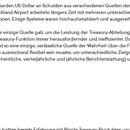
lliarden US-Dollar an Schulden aus verschiedenen Quellen de
ckland Airport arbeitete längere Zeit mit mehreren untersch
ionen. Einige Systeme waren hochautomatisiert und ausgereif
ne einzige Quelle gab, um die Leistung der Treasury-Abteilu
easury-Funktion immer herausfordernder und ineffizienter. D
nd so eine einzige, verlässliche Quelle der Wahrheit über die 
m ausreichend flexibel sein musste, um unterschiedliche Zielg
chentliche, vierteljährliche und jährliche Berichterstattung
 hatten bereits Erfahrung mit Ripple Treasury-Produkten un