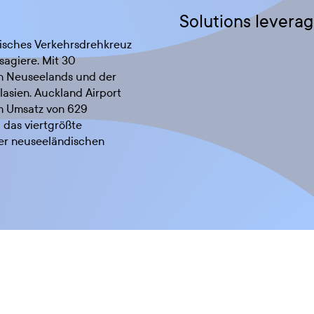
Solutions leverag
disches Verkehrsdrehkreuz
sagiere. Mit 30
en Neuseelands und der
lasien. Auckland Airport
em Umsatz von 629
 das viertgrößte
er neuseeländischen