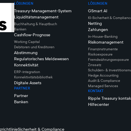
LÖSUNGEN
LÖSUNGEN
Treasury-Management-System
GSmart AI
Liquiditätsmanagement
KI-Sicherheit & Complianc
Netting
Buchhaltung & Hauptbuch
Banken
Zahlungen
Cashflow-Prognose
In-House-Banking
Working Capital
Risikomanagement
Debitoren und Kreditoren
Finanzinstrumente
Abstimmung
Risikoexposure
Regulatorisches Meldewesen
Fremdwährungsexposure
Konnektivität
Zinssatz
Schulden- & Investitions
ERP-Integration
Hedge Accounting
Konnektivitätsbibliothek
Audit & Compliance
Digitale Assets
Managed Services
PARTNER
KONTAKT
Partner
Ripple Treasury kontak
Banken
Hilfecenter
richtlinie
Sicherheit & Compliance