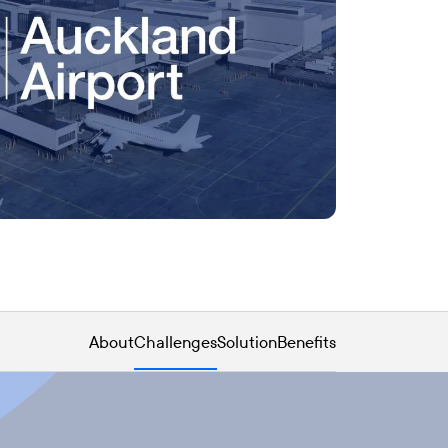
About
Challenges
Solution
Benefits