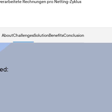
verarbeitete Rechnungen pro Netting-Zyklus
About
Challenges
Solution
Benefits
Conclusion
ed: