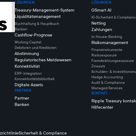
LÖSUNGEN
LÖSUNGEN
Treasury-Management-System
GSmart AI
Liquiditätsmanagement
KI-Sicherheit & Complianc
Netting
Buchhaltung & Hauptbuch
Banken
Zahlungen
Cashflow-Prognose
In-House-Banking
Working Capital
Risikomanagement
Debitoren und Kreditoren
Finanzinstrumente
Abstimmung
Risikoexposure
Regulatorisches Meldewesen
Fremdwährungsexposure
Konnektivität
Zinssatz
Schulden- & Investitions
ERP-Integration
Hedge Accounting
Konnektivitätsbibliothek
Audit & Compliance
Digitale Assets
Managed Services
PARTNER
KONTAKT
Partner
Ripple Treasury kontak
Banken
Hilfecenter
richtlinie
Sicherheit & Compliance