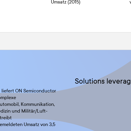
Umsatz (2015)
Solutions leverag
nd liefert ON Semiconductor
komplexe
utomobil, Kommunikation,
izin und Militär/Luft-
treibt
gemeldeten Umsatz von 3,5