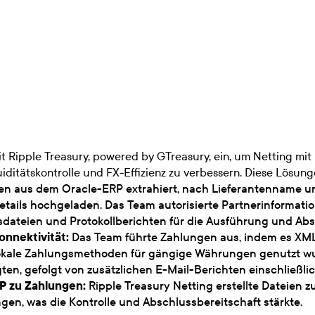
t Ripple Treasury, powered by GTreasury, ein, um Netting 
quiditätskontrolle und FX-Effizienz zu verbessern. Diese Lösun
 aus dem Oracle-ERP extrahiert, nach Lieferantenname un
ails hochgeladen. Das Team autorisierte Partnerinformatio
gsdateien und Protokollberichten für die Ausführung und A
nnektivität:
Das Team führte Zahlungen aus, indem es XML
okale Zahlungsmethoden für gängige Währungen genutzt wur
en, gefolgt von zusätzlichen E-Mail-Berichten einschließli
P zu Zahlungen:
Ripple Treasury Netting erstellte Dateien
en, was die Kontrolle und Abschlussbereitschaft stärkte.