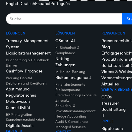
English
Deutsch
Español
Português
LÖSUNGEN
LÖSUNGEN
RESSOURCEN
Treasury-Management-
GSmart AI
Ressourcenbibli
System
Blog
KI-Sicherheit &
Liquiditätsmanagement
Erfolgsgeschich
Compliance
Netting
Produktinforma
Buchhaltung & Hauptbuch
Zahlungen
Berichte & Leit
Banken
Cashflow-Prognose
Videos & Webin
In-House-Banking
Risikomanagement
Veranstaltunge
Working Capital
Debitoren und Kreditoren
Aktuelles
Finanzinstrumente
Abstimmung
WER WIR BEDIEN
Risikoexposure
Regulatorisches
Fremdwährungsexposure
CFOs
Zinssatz
Meldewesen
Treasurer
Schulden- &
Konnektivität
Buchhaltung
Investitionsmanagement
ERP-Integration
IT
Hedge Accounting
Konnektivitätsbibliothek
RIPPLE
Audit & Compliance
Digitale Assets
Managed Services
Ripple.com
PARTNER
KONTAKT