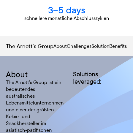
3–5 days
schnellere monatliche Abschlusszyklen
The Arnott’s Group
About
Challenges
Solution
Benefits
Co
About
Solutions
leveraged:
The Arnott’s Group ist ein
bedeutendes
australisches
Lebensmittelunternehmen
und einer der größten
Kekse- und
Snackhersteller im
asiatisch-pazifischen