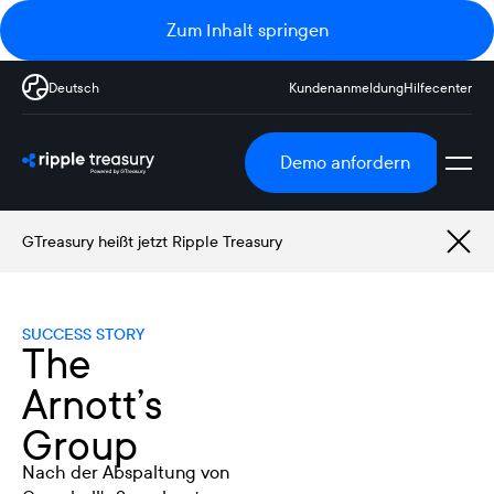
Zum Inhalt springen
Deutsch
Kundenanmeldung
Hilfecenter
Demo anfordern
GTreasury heißt jetzt Ripple Treasury
SUCCESS STORY
The
Arnott’s
Group
Nach der Abspaltung von