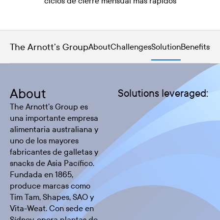
ciclos de cierre mensual más rápidos
The Arnott’s Group
About
Challenges
Solution
Benefits
Co
About
Solutions leveraged:
The Arnott’s Group es
una importante empresa
alimentaria australiana y
uno de los mayores
fabricantes de galletas y
snacks de Asia Pacífico.
Fundada en 1865,
produce marcas como
Tim Tam, Shapes, SAO y
Vita-Weat. Con sede en
Sídney, opera plantas de