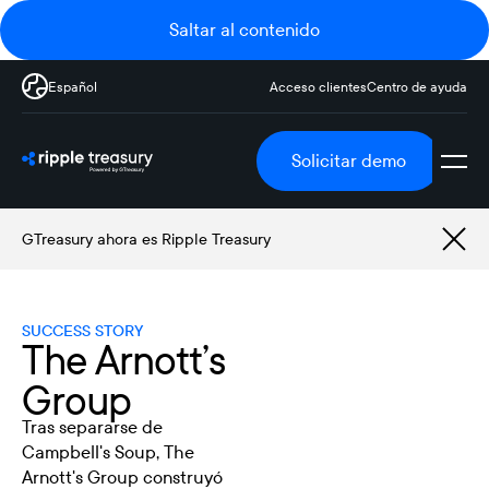
Saltar al contenido
Español
Acceso clientes
Centro de ayuda
Solicitar demo
GTreasury ahora es Ripple Treasury
SUCCESS STORY
The Arnott’s
Group
Tras separarse de
Campbell's Soup, The
Arnott's Group construyó