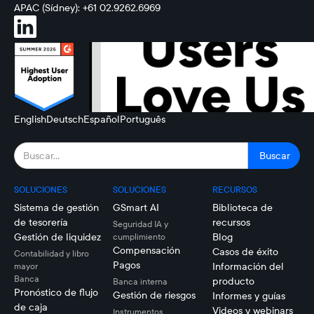
APAC (Sídney): +61 02.9262.6969
English
Deutsch
Español
Português
SOLUCIONES
SOLUCIONES
RECURSOS
Sistema de gestión
GSmart AI
Biblioteca de
de tesorería
recursos
Seguridad IA y
Gestión de liquidez
Blog
cumplimiento
Compensación
Casos de éxito
Contabilidad y libro
Pagos
Información del
mayor
Banca
producto
Banca interna
Pronóstico de flujo
Gestión de riesgos
Informes y guías
de caja
Videos y webinars
Instrumentos