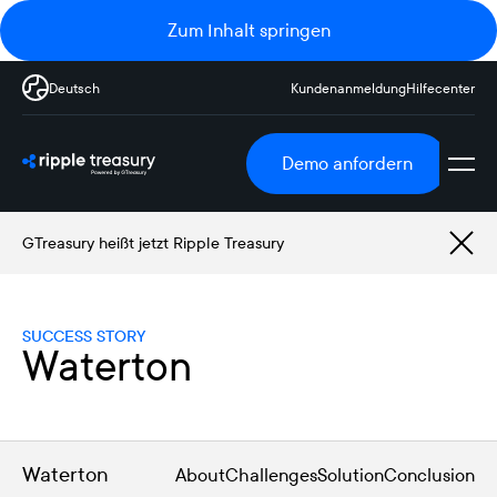
Zum Inhalt springen
Deutsch
Kundenanmeldung
Hilfecenter
Demo anfordern
GTreasury heißt jetzt Ripple Treasury
SUCCESS STORY
Waterton
Waterton
About
Challenges
Solution
Conclusion