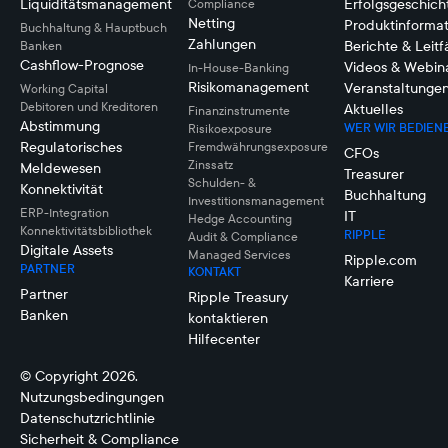
Liquiditätsmanagement
Erfolgsgeschich
Compliance
Netting
Produktinforma
Buchhaltung & Hauptbuch
Zahlungen
Berichte & Leit
Banken
Cashflow-Prognose
Videos & Webin
In-House-Banking
Risikomanagement
Veranstaltunge
Working Capital
Debitoren und Kreditoren
Aktuelles
Finanzinstrumente
Abstimmung
WER WIR BEDIEN
Risikoexposure
Regulatorisches
Fremdwährungsexposure
CFOs
Zinssatz
Meldewesen
Treasurer
Schulden- &
Konnektivität
Buchhaltung
Investitionsmanagement
ERP-Integration
IT
Hedge Accounting
Konnektivitätsbibliothek
RIPPLE
Audit & Compliance
Digitale Assets
Managed Services
Ripple.com
PARTNER
KONTAKT
Karriere
Partner
Ripple Treasury
Banken
kontaktieren
Hilfecenter
© Copyright 2026.
Nutzungsbedingungen
Datenschutzrichtlinie
Sicherheit & Compliance