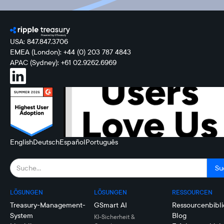
USA: 847.847.3706
EMEA (London): +44 (0) 203 787 4843
APAC (Sydney): +61 02.9262.6969
English
Deutsch
Español
Português
LÖSUNGEN
LÖSUNGEN
RESSOURCEN
Treasury-Management-
GSmart AI
Ressourcenbibli
System
Blog
KI-Sicherheit &