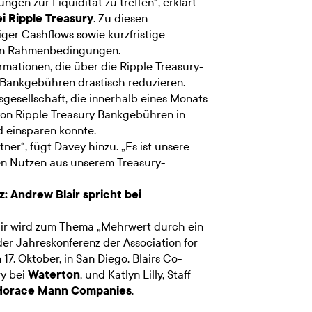
gen zur Liquidität zu treffen“, erklärt
i Ripple Treasury
. Zu diesen
ger Cashflows sowie kurzfristige
hen Rahmenbedingungen.
rmationen, die über die Ripple Treasury-
 Bankgebühren drastisch reduzieren.
gesellschaft, die innerhalb eines Monats
von Ripple Treasury Bankgebühren in
d einsparen konnte.
ner“, fügt Davey hinzu. „Es ist unsere
len Nutzen aus unserem Treasury-
: Andrew Blair spricht bei
ir wird zum Thema „Mehrwert durch ein
er Jahreskonferenz der Association for
17. Oktober, in San Diego. Blairs Co-
ry bei
Waterton
, und Katlyn Lilly, Staff
Horace Mann Companies
.