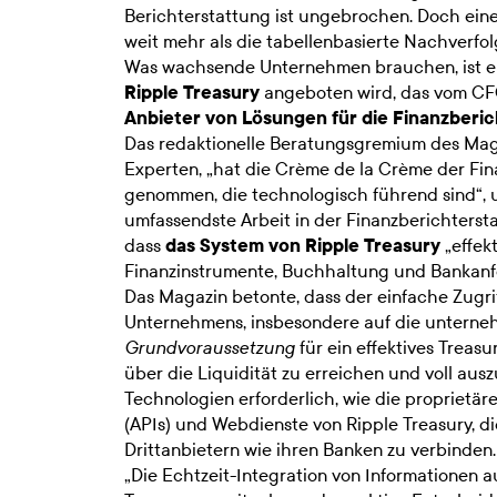
Berichterstattung ist ungebrochen. Doch eine
weit mehr als die tabellenbasierte Nachverfo
Was wachsende Unternehmen brauchen, ist ein
Ripple Treasury
angeboten wird, das vom CF
Anbieter von Lösungen für die Finanzberi
Das redaktionelle Beratungsgremium des Mag
Experten, „hat die Crème de la Crème der Fi
genommen, die technologisch führend sind“, um
umfassendste Arbeit in der Finanzberichterstat
dass
das System von Ripple Treasury
„effek
Finanzinstrumente, Buchhaltung und Bankanf
Das Magazin betonte, dass der einfache Zugrif
Unternehmens, insbesondere auf die unternehm
für ein effektives Treas
Grundvoraussetzung
über die Liquidität zu erreichen und voll aus
Technologien erforderlich, wie die propriet
(APIs) und Webdienste von Ripple Treasury, d
Drittanbietern wie ihren Banken zu verbinden.
„Die Echtzeit-Integration von Informationen a