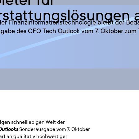
rstattungslösungen 
der Finanzinformationstechnologie bleibt der Beda
usgabe des CFO Tech Outlook vom 7. Oktober zum
igen schnelllebigen Welt der
Sonderausgabe vom 7. Oktober
utlooks
rf an qualitativ hochwertiger