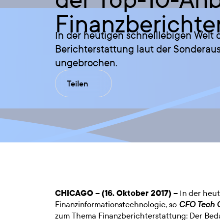
Finanzberichte
In der heutigen schnelllebigen Welt 
Berichterstattung laut der Sondera
ungebrochen.
Teilen
CHICAGO – (16. Oktober 2017) –
In der heut
Finanzinformationstechnologie, so
CFO Tech O
zum Thema Finanzberichterstattung: Der Beda