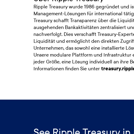
Ripple Treasury wurde 1986 gegründet und ist
Management-Lösungen für international täti
Treasury schafft Transparenz über die Liquidi
ausgehenden Bankaktivitäten zentralisiert un
nachverfolgt. Dies verschafft Treasury-Experte
Liquidität und ermöglicht den direkten Zugriff
Unternehmen, das sowohl eine installierte Lös
Unsere modulare Plattform und Infrastruktur
jeder Größe, eine Lösung individuell an ihre 
Informationen finden Sie unter
treasury.rippl
See Ripple Treasury in