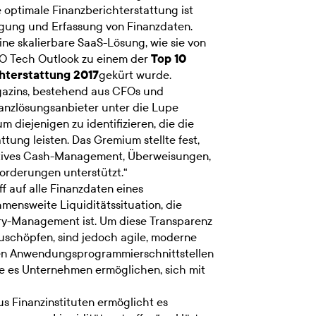
 optimale Finanzberichterstattung ist
lgung und Erfassung von Finanzdaten.
e skalierbare SaaS-Lösung, wie sie von
O Tech Outlook zu einem der
Top 10
chterstattung 2017
gekürt wurde.
azins, bestehend aus CFOs und
nanzlösungsanbieter unter die Lupe
 diejenigen zu identifizieren, die die
tung leisten. Das Gremium stellte fest,
tives Cash-Management, Überweisungen,
orderungen unterstützt.“
f auf alle Finanzdaten eines
ensweite Liquiditätssituation, die
ury-Management ist. Um diese Transparenz
zuschöpfen, sind jedoch agile, moderne
ären Anwendungsprogrammierschnittstellen
ie es Unternehmen ermöglichen, sich mit
us Finanzinstituten ermöglicht es