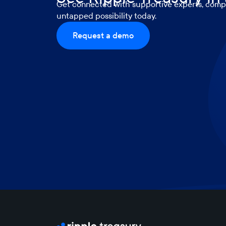
Get connected with supportive experts, compr
untapped possibility today.
Request a demo