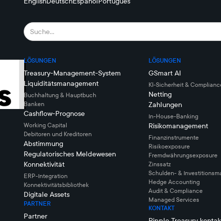
English
Deutsch
Español
Português
LÖSUNGEN
LÖSUNGEN
Treasury-Management-System
GSmart AI
Liquiditätsmanagement
KI-Sicherheit & Complianc
Netting
Buchhaltung & Hauptbuch
Banken
Zahlungen
Cashflow-Prognose
In-House-Banking
Working Capital
Risikomanagement
Debitoren und Kreditoren
Finanzinstrumente
Abstimmung
Risikoexposure
Regulatorisches Meldewesen
Fremdwährungsexposure
Konnektivität
Zinssatz
Schulden- & Investitions
ERP-Integration
Hedge Accounting
Konnektivitätsbibliothek
Audit & Compliance
Digitale Assets
Managed Services
PARTNER
KONTAKT
Partner
Ripple Treasury kontak