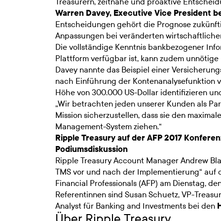
Treasurern, zeitnahe und proaktive Entscheidun
Warren Davey, Executive Vice President be
Entscheidungen gehört die Prognose zukünfti
Anpassungen bei veränderten wirtschaftlic
Die vollständige Kenntnis bankbezogener Info
Plattform verfügbar ist, kann zudem unnötige
Davey nannte das Beispiel einer Versicherungs
nach Einführung der Kontenanalysefunktion 
Höhe von 300.000 US-Dollar identifizieren un
„Wir betrachten jeden unserer Kunden als Part
Mission sicherzustellen, dass sie den maxima
Management-System ziehen.“
Ripple Treasury auf der AFP 2017 Konferenz
Podiumsdiskussion
Ripple Treasury Account Manager Andrew Bla
TMS vor und nach der Implementierung“ auf d
Financial Professionals (AFP) am Dienstag, den 
Referentinnen sind Susan Schuetz, VP-Treasu
Analyst für Banking and Investments bei den
Über Ripple Treasury