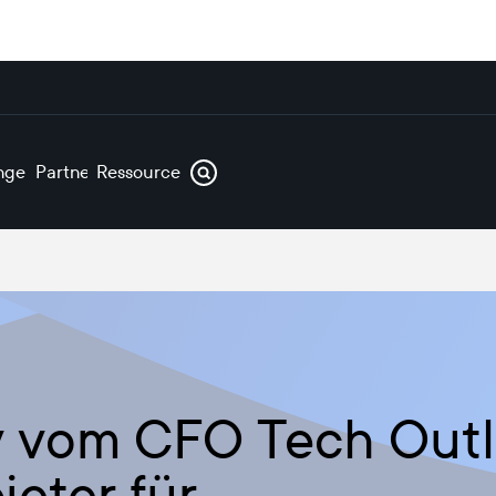
ngen
Partner
Ressourcen
y vom CFO Tech Outlo
eter für