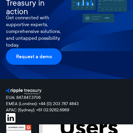
Treasury in
action
Get connected with
supportive experts,
comprehensive solutions,
and untapped possibility
today.
Request a demo
EUA: 847.847.3706
EMEA (Londres): +44 (0) 203 787 4843
APAC (Sydney): +61 02.9262.6969