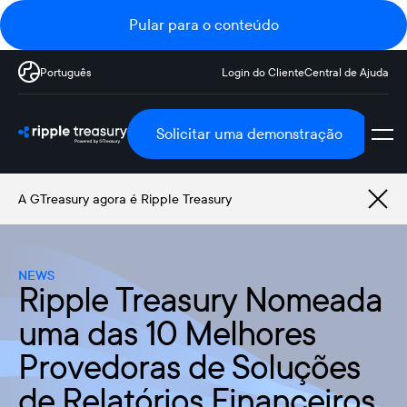
Pular para o conteúdo
Português
Login do Cliente
Central de Ajuda
Solicitar uma demonstração
A GTreasury agora é Ripple Treasury
NEWS
Ripple Treasury Nomeada
uma das 10 Melhores
Provedoras de Soluções
de Relatórios Financeiros