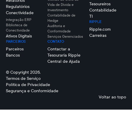
Relatórios
Tesoureiros
Vida de Dívida e
Regulatórios
Contabilidade
Investimento
Conectividade
Contabilidade de
TI
Integração ERP
Hedge
RIPPLE
Biblioteca de
Auditoria e
Ripple.com
Conectividade
Conformidade
Carreiras
Ativos Digitais
Serviços Gerenciados
PARCEIROS
CONTATO
Parceiros
Contactar a
Bancos
Tesouraria Ripple
Central de Ajuda
© Copyright 2026.
Termos de Serviço
Política de Privacidade
Segurança e Conformidade
Voltar ao topo