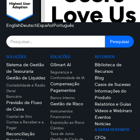
English
Deutsch
Español
Português
SOLUÇÕES
SOLUÇÕES
RECURSOS
Sistema de Gestão
GSmart AI
Biblioteca de
de Tesouraria
Recursos
Segurança e
Gestão de Liquidez
Blog
Conformidade de IA
Compensação
Casos de Sucesso
Contabilidade e Razão
Pagamentos
Informações do
Geral
Bancário
Produto
Banco Interno
Previsão de Fluxo
Gestão de Risco
Relatórios e Guias
de Caixa
Vídeos e Webinars
Instrumentos
Capital de Giro
Financeiros
Eventos
Contas a Receber e a
Exposição ao Risco
Notícias
Pagar
Câmbio
A QUEM SERVIMOS
Reconciliação
Taxa de Juros
CFOs
Gestão do Ciclo de