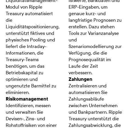
Liquiditätsmanagement-
Istwerte, Bankdaten und
Modul von Ripple
ERP-Eingaben, um
Treasury automatisiert
genaue kurz- und
die
langfristige Prognosen zu
Liquiditätspositionierung,
erstellen. Dazu stehen
unterstützt fiktives und
Tools zur Varianzanalyse
physisches Pooling und
und
liefert die Intraday-
Szenariomodellierung zur
Informationen, die
Verfügung, die die
Treasury-Teams
Prognosequalität im
benötigen, um das
Laufe der Zeit
Betriebskapital zu
verbessern.
optimieren und
Zahlungen
ungenutzte Barmittel zu
Zentralisieren und
eliminieren.
automatisieren Sie
Risikomanagement
Zahlungsabläufe
Identifizieren, messen
zwischen Unternehmen
und verwalten Sie
und Bankpartnern. Ripple
Devisen-, Zins- und
Treasury unterstützt die
Rohstoffrisiken von einer
Zahlungsabwicklung, die