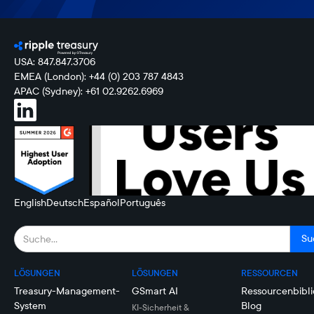
USA: 847.847.3706
EMEA (London): +44 (0) 203 787 4843
APAC (Sydney): +61 02.9262.6969
English
Deutsch
Español
Português
LÖSUNGEN
LÖSUNGEN
RESSOURCEN
Treasury-Management-
GSmart AI
Ressourcenbibli
System
Blog
KI-Sicherheit &