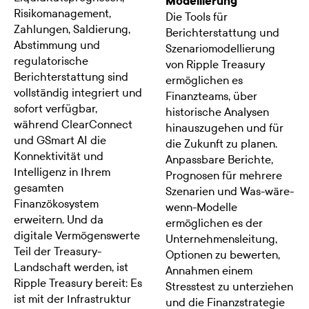
Modellierung
Risikomanagement,
Die Tools für
Zahlungen, Saldierung,
Berichterstattung und
Abstimmung und
Szenariomodellierung
regulatorische
von Ripple Treasury
Berichterstattung sind
ermöglichen es
vollständig integriert und
Finanzteams, über
sofort verfügbar,
historische Analysen
während ClearConnect
hinauszugehen und für
und GSmart AI die
die Zukunft zu planen.
Konnektivität und
Anpassbare Berichte,
Intelligenz in Ihrem
Prognosen für mehrere
gesamten
Szenarien und Was-wäre-
Finanzökosystem
wenn-Modelle
erweitern. Und da
ermöglichen es der
digitale Vermögenswerte
Unternehmensleitung,
Teil der Treasury-
Optionen zu bewerten,
Landschaft werden, ist
Annahmen einem
Ripple Treasury bereit: Es
Stresstest zu unterziehen
ist mit der Infrastruktur
und die Finanzstrategie