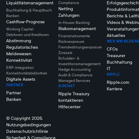
Liquiditätsmanagement
Erfolgsgeschich
Compliance
Netting
Produktinforma
Buchhaltung & Hauptbuch
Zahlungen
Berichte & Leit
Banken
Cashflow-Prognose
Videos & Webin
In-House-Banking
Risikomanagement
Veranstaltunge
Working Capital
Debitoren und Kreditoren
Aktuelles
Finanzinstrumente
Abstimmung
WER WIR BEDIEN
Risikoexposure
Regulatorisches
Fremdwährungsexposure
CFOs
Zinssatz
Meldewesen
Treasurer
Schulden- &
Konnektivität
Buchhaltung
Investitionsmanagement
ERP-Integration
IT
Hedge Accounting
Konnektivitätsbibliothek
RIPPLE
Audit & Compliance
Digitale Assets
Managed Services
Ripple.com
PARTNER
KONTAKT
Karriere
Partner
Ripple Treasury
Banken
kontaktieren
Hilfecenter
© Copyright 2026.
Nutzungsbedingungen
Datenschutzrichtlinie
Sicherheit & Compliance