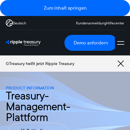
Zum Inhalt springen
Deutsch
Kundenanmeldung
Hilfecenter
Demo anfordern
GTreasury heißt jetzt Ripple Treasury
PRODUCT INFORMATION
Treasury-
Management-
Plattform