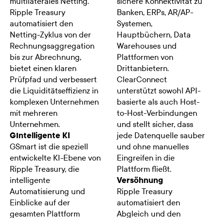
multilaterales Netting.
sichere Konnektivität zu
Ripple Treasury
Banken, ERPs, AR/AP-
automatisiert den
Systemen,
Netting-Zyklus von der
Hauptbüchern, Data
Rechnungsaggregation
Warehouses und
bis zur Abrechnung,
Plattformen von
bietet einen klaren
Drittanbietern.
Prüfpfad und verbessert
ClearConnect
die Liquiditätseffizienz in
unterstützt sowohl API-
komplexen Unternehmen
basierte als auch Host-
mit mehreren
to-Host-Verbindungen
Unternehmen.
und stellt sicher, dass
GIntelligente KI
jede Datenquelle sauber
GSmart ist die speziell
und ohne manuelles
entwickelte KI-Ebene von
Eingreifen in die
Ripple Treasury, die
Plattform fließt.
intelligente
Versöhnung
Automatisierung und
Ripple Treasury
Einblicke auf der
automatisiert den
gesamten Plattform
Abgleich und den