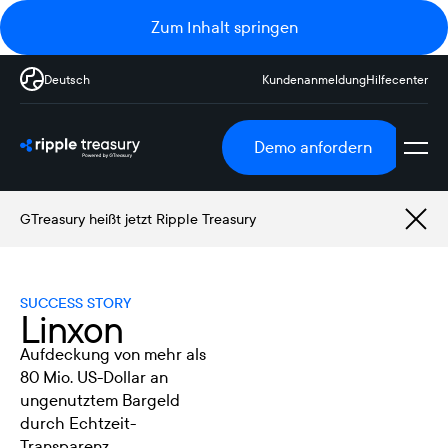
Zum Inhalt springen
Deutsch
Kundenanmeldung
Hilfecenter
Demo anfordern
GTreasury heißt jetzt Ripple Treasury
SUCCESS STORY
Linxon
Aufdeckung von mehr als
80 Mio. US-Dollar an
ungenutztem Bargeld
durch Echtzeit-
Transparenz