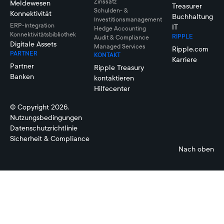
Zinssatz
Meldewesen
Treasurer
Schulden- &
Konnektivität
Buchhaltung
Investitionsmanagement
ERP-Integration
IT
Hedge Accounting
Konnektivitätsbibliothek
RIPPLE
Audit & Compliance
Digitale Assets
Managed Services
Ripple.com
PARTNER
KONTAKT
Karriere
Partner
Ripple Treasury
Banken
kontaktieren
Hilfecenter
© Copyright 2026.
Nutzungsbedingungen
Datenschutzrichtlinie
Sicherheit & Compliance
Nach oben
Liquiditätsmanagement