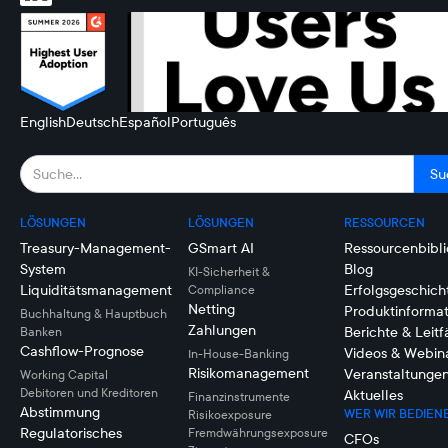
English
Deutsch
Español
Português
LÖSUNGEN
LÖSUNGEN
RESSOURCEN
Treasury-Management-
GSmart AI
Ressourcenbibli
System
Blog
KI-Sicherheit &
Liquiditätsmanagement
Erfolgsgeschich
Compliance
Netting
Produktinforma
Buchhaltung & Hauptbuch
Zahlungen
Berichte & Leit
Banken
Cashflow-Prognose
Videos & Webin
In-House-Banking
Risikomanagement
Veranstaltunge
Working Capital
Debitoren und Kreditoren
Aktuelles
Finanzinstrumente
Abstimmung
WER WIR BEDIEN
Risikoexposure
Regulatorisches
Fremdwährungsexposure
CFOs