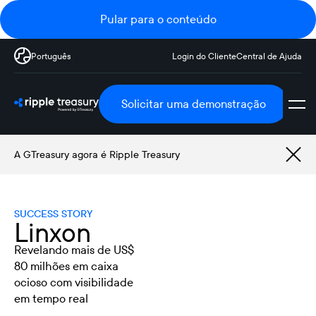
Pular para o conteúdo
Português
Login do Cliente
Central de Ajuda
Solicitar uma demonstração
A GTreasury agora é Ripple Treasury
SUCCESS STORY
Linxon
Revelando mais de US$
80 milhões em caixa
ocioso com visibilidade
em tempo real