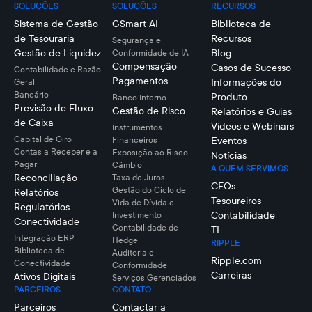
SOLUÇÕES
SOLUÇÕES
RECURSOS
Sistema de Gestão
GSmart AI
Biblioteca de
de Tesouraria
Recursos
Segurança e
Gestão de Liquidez
Blog
Conformidade de IA
Compensação
Casos de Sucesso
Contabilidade e Razão
Pagamentos
Informações do
Geral
Bancário
Produto
Banco Interno
Previsão de Fluxo
Gestão de Risco
Relatórios e Guias
de Caixa
Vídeos e Webinars
Instrumentos
Capital de Giro
Financeiros
Eventos
Contas a Receber e a
Exposição ao Risco
Notícias
Pagar
Câmbio
A QUEM SERVIMOS
Reconciliação
Taxa de Juros
CFOs
Gestão do Ciclo de
Relatórios
Tesoureiros
Vida de Dívida e
Regulatórios
Contabilidade
Investimento
Conectividade
Contabilidade de
TI
Integração ERP
Hedge
RIPPLE
Biblioteca de
Auditoria e
Ripple.com
Conectividade
Conformidade
Carreiras
Ativos Digitais
Serviços Gerenciados
PARCEIROS
CONTATO
Parceiros
Contactar a