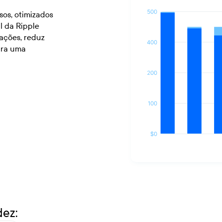
sos, otimizados
l da Ripple
sações, reduz
ara uma
dez: