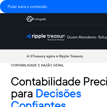
Pular para o conteúdo
Português
Quem Atendemos
Solu
A GTreasury agora é Ripple Treasury
CONTABILIDADE E RAZÃO GERAL
Contabilidade Prec
para
Decisões
Confiantes