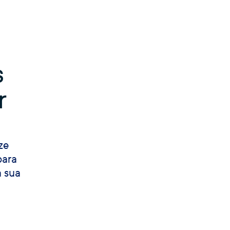
s
r
ze
para
a sua