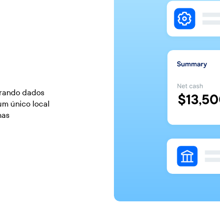
grando dados
um único local
nas