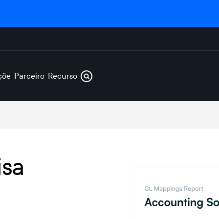
ções
Parceiros
Recursos
isa