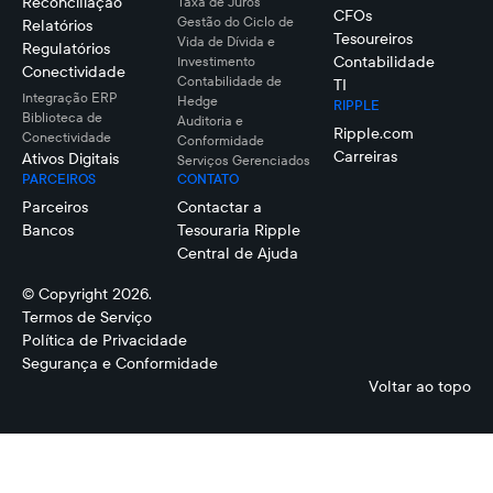
Reconciliação
Taxa de Juros
CFOs
Gestão do Ciclo de
Relatórios
Tesoureiros
Vida de Dívida e
Regulatórios
Contabilidade
Investimento
Conectividade
Contabilidade de
TI
Integração ERP
Hedge
RIPPLE
Biblioteca de
Auditoria e
Ripple.com
Conectividade
Conformidade
Carreiras
Ativos Digitais
Serviços Gerenciados
PARCEIROS
CONTATO
Parceiros
Contactar a
Bancos
Tesouraria Ripple
Central de Ajuda
© Copyright 2026.
Termos de Serviço
Política de Privacidade
Segurança e Conformidade
Voltar ao topo