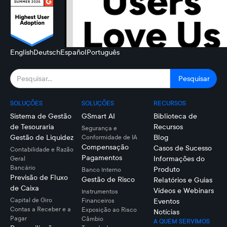
English
Deutsch
Español
Português
SOLUÇÕES
SOLUÇÕES
RECURSOS
Sistema de Gestão
GSmart AI
Biblioteca de
de Tesouraria
Recursos
Segurança e
Gestão de Liquidez
Blog
Conformidade de IA
Compensação
Casos de Sucesso
Contabilidade e Razão
Pagamentos
Informações do
Geral
Bancário
Produto
Banco Interno
Previsão de Fluxo
Gestão de Risco
Relatórios e Guias
de Caixa
Vídeos e Webinars
Instrumentos
Capital de Giro
Financeiros
Eventos
Contas a Receber e a
Exposição ao Risco
Notícias
Pagar
Câmbio
A QUEM SERVIMOS