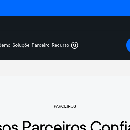
demos
Soluções
Parceiros
Recursos
PARCEIROS
os Parceiros Confi