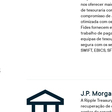
nos oferecer maio
de tesouraria c
compromisso de a
otimizada com os
Fides fornecem ex
trabalho de paga
equipas de tesour
segura com os se
SWIFT, EBICS, SF
s
J.P. Morg
A Ripple Treasury
recuperação de d
contas de report