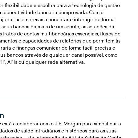
r flexibilidade e escolha para a tecnologia de gestão
om conectividade bancária comprovada. Com o
judar as empresas a conectar e interagir de forma
 seus bancos há mais de um século, as soluções da
tratos de contas multibancárias essenciais, fluxos de
mentos e capacidades de relatórios que permitem às
aria e finanças comunicar de forma fácil, precisa e
us bancos através de qualquer canal possível, como
TP, APIs ou qualquer rede alternativa.
an
 está a colaborar com o J.P. Morgan para simplificar a
ados de saldo intradiários e históricos para as suas
e de caixa. Esta integração da API de Saldos de Conta,