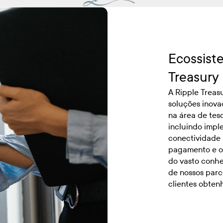
Ecossist
Treasury
A Ripple Treas
soluções inova
na área de tes
incluindo impl
conectividade 
pagamento e ou
do vasto conhe
de nossos parc
clientes obten