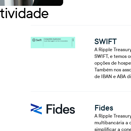
tividade
SWIFT
A Ripple Treasur
SWIFT, e temos o
opções de hosped
Também nos asso
de IBAN e ABA di
Fides
A Ripple Treasur
multibancária a 
simplificar a co