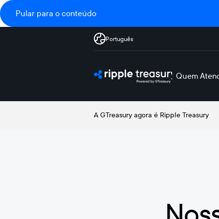
Pular para o conteúdo
Português
Quem Aten
A GTreasury agora é Ripple Treasury
Noss