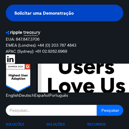
Solicitar uma Demonstração
Solicitar uma Demonstração
EUA: 847.847.3706
EMEA (Londres): +44 (0) 203 787 4843
APAC (Sydney): +61 02.9262.6969
English
Deutsch
Español
Português
SOLUÇÕES
SOLUÇÕES
RECURSOS