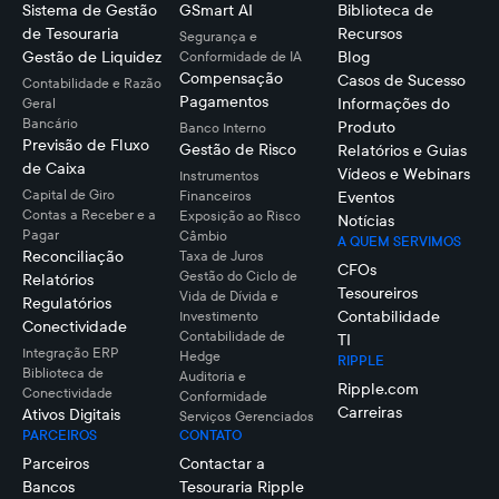
Sistema de Gestão
GSmart AI
Biblioteca de
de Tesouraria
Recursos
Segurança e
Gestão de Liquidez
Blog
Conformidade de IA
Compensação
Casos de Sucesso
Contabilidade e Razão
Pagamentos
Informações do
Geral
Bancário
Produto
Banco Interno
Previsão de Fluxo
Gestão de Risco
Relatórios e Guias
de Caixa
Vídeos e Webinars
Instrumentos
Capital de Giro
Financeiros
Eventos
Contas a Receber e a
Exposição ao Risco
Notícias
Pagar
Câmbio
A QUEM SERVIMOS
Reconciliação
Taxa de Juros
CFOs
Gestão do Ciclo de
Relatórios
Tesoureiros
Vida de Dívida e
Regulatórios
Contabilidade
Investimento
Conectividade
Contabilidade de
TI
Integração ERP
Hedge
RIPPLE
Biblioteca de
Auditoria e
Ripple.com
Conectividade
Conformidade
Carreiras
Ativos Digitais
Serviços Gerenciados
PARCEIROS
CONTATO
Parceiros
Contactar a
Bancos
Tesouraria Ripple