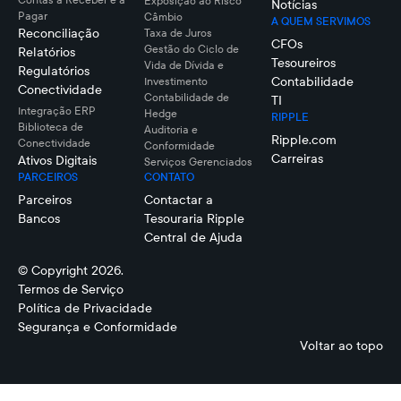
Exposição ao Risco
Notícias
Pagar
Câmbio
A QUEM SERVIMOS
Reconciliação
Taxa de Juros
CFOs
Gestão do Ciclo de
Relatórios
Tesoureiros
Vida de Dívida e
Regulatórios
Contabilidade
Investimento
Conectividade
Contabilidade de
TI
Integração ERP
Hedge
RIPPLE
Biblioteca de
Auditoria e
Ripple.com
Conectividade
Conformidade
Carreiras
Ativos Digitais
Serviços Gerenciados
PARCEIROS
CONTATO
Parceiros
Contactar a
Bancos
Tesouraria Ripple
Central de Ajuda
© Copyright 2026.
Termos de Serviço
Política de Privacidade
Segurança e Conformidade
Voltar ao topo