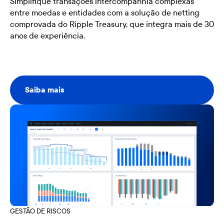
Simplifique transações intercompanhia complexas
entre moedas e entidades com a solução de netting
comprovada do Ripple Treasury, que integra mais de 30
anos de experiência.
Saiba mais
Saiba mais
GESTÃO DE RISCOS