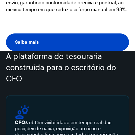
envio, garantindo conformidade precisa e pontual, ao
mesmo tempo em que reduz o esforço manual em 98%.
Saiba mais
Saiba mais
A plataforma de tesouraria
construída para o escritório do
CFO
CFOs
obtêm visibilidade em tempo real das
posições de caixa, exposição ao risco e
desempenho financeiro em toda a organização,