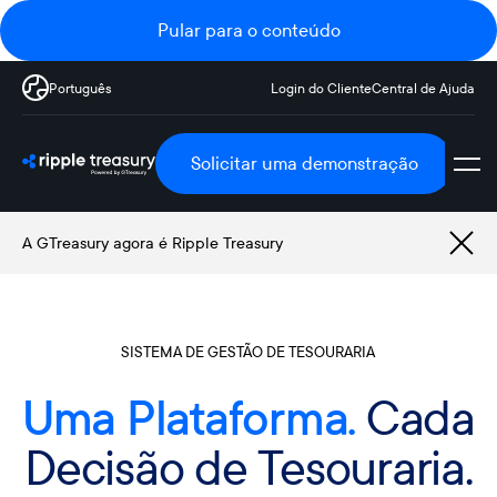
Pular para o conteúdo
Português
Login do Cliente
Central de Ajuda
Solicitar uma demonstração
A GTreasury agora é Ripple Treasury
SISTEMA DE GESTÃO DE TESOURARIA
Uma Plataforma.
Cada
Decisão de Tesouraria.