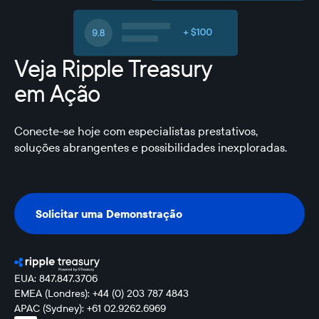
Veja Ripple Treasury
em Ação
Conecte-se hoje com especialistas prestativos,
soluções abrangentes e possibilidades inexploradas.
Solicitar uma Demonstração
Solicitar uma Demonstração
EUA: 847.847.3706
EMEA (Londres): +44 (0) 203 787 4843
APAC (Sydney): +61 02.9262.6969