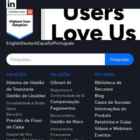
English
Deutsch
Español
Português
SOLUÇÕES
SOLUÇÕES
RECURSOS
Sistema de Gestão
GSmart AI
Biblioteca de
de Tesouraria
Recursos
Segurança e
Gestão de Liquidez
Blog
Conformidade de IA
Compensação
Casos de Sucesso
Contabilidade e Razão
Pagamentos
Informações do
Geral
Bancário
Produto
Banco Interno
Previsão de Fluxo
Gestão de Risco
Relatórios e Guias
de Caixa
Vídeos e Webinars
Instrumentos
Capital de Giro
Financeiros
Eventos
Contas a Receber e a