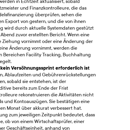
erden in Echtzeit aktualisiert, sobald
tzmeister und Finanzkontrolleure, die das
delsfinanzierung überprüfen, sehen die
den Export von gestern, und die von ihnen
wird durch aktuelle Systemdaten gestützt
Abend zuvor erstellten Bericht. Wenn eine
se Ziehung vornimmt oder eine Änderung der
 eine Änderung vornimmt, werden die
n Bereichen Facility Tracking, Buchhaltung
egelt.
kein Versöhnungssprint erforderlich ist
n, Ablaufzeiten und Gebührenrückstellungen
, sobald sie entstehen, ist der
itive bereits zum Ende der Frist
olleure rekonstruieren die Aktivitäten nicht
s und Kontoauszügen. Sie bestätigen eine
nzen Monat über akkurat verbessert hat.
tung zum jeweiligen Zeitpunkt bedeutet, dass
e, ob von einem Wirtschaftsprüfer, einer
ner Geschäftseinheit, anhand von