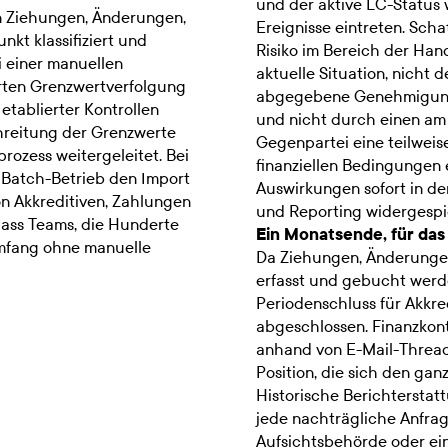
und der aktive LC-Status w
n Ziehungen, Änderungen,
Ereignisse eintreten. Scha
kt klassifiziert und
Risiko im Bereich der Han
i einer manuellen
aktuelle Situation, nicht 
rten Grenzwertverfolgung
abgegebene Genehmigung 
tablierter Kontrollen
und nicht durch einen am 
reitung der Grenzwerte
Gegenpartei eine teilwei
ozess weitergeleitet. Bei
finanziellen Bedingungen
 Batch-Betrieb den Import
Auswirkungen sofort in de
on Akkreditiven, Zahlungen
und Reporting widergespi
ass Teams, die Hunderte
Ein Monatsende, für das 
Umfang ohne manuelle
Da Ziehungen, Änderunge
erfasst und gebucht werden
Periodenschluss für Akkred
abgeschlossen. Finanzkontr
anhand von E-Mail-Thread
Position, die sich den ga
Historische Berichterstat
jede nachträgliche Anfrag
Aufsichtsbehörde oder ei