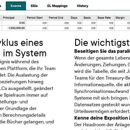
klus eines
Die wichtigst
ig im System
Beseitigen Sie das paral
Wenn der gesamte Lebenszy
reignis während des
Änderungen, Ziehungen, G
en Plattform, die Ihr Team
wird die Tabelle, die seit 
et. Die Auslastung der
Teams für den Treasury-Be
nkbeziehungen hinweg
Informationsquelle, die ak
 LCs ausgestellt, geändert
Synchronisationsaufwand un
e Spielraum immer auf
Systeme mit sich bringen. 
tellungs- und
Datensatzes gesteckt wurde
er Grundlage der
Urteilsvermögen erfordert
en Berechnungsdetails
Kenne deine Exposition 
die Bücher gelangen, und
Der Headroom der Anlage, 