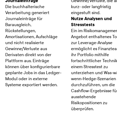
Journaleinträge
Gewinne/Verluste, die a
Die buchhalterische
kurz- oder langfristig
Verarbeitung generiert
eingestuft sind.
Journaleinträge für
Nutze Analysen und
Barausgleich,
Stresstests
Rückstellungen,
Ein im Risikomanagemen
Amortisationen, Aufschläge
Angebot enthaltenes To
und nicht realisierte
zur Leverage-Analyse
Gewinne/Verluste aus
ermöglicht es Finanztea
Derivaten direkt von der
ihr Portfolio mithilfe
Plattform aus. Einträge
fortschrittlicher Techni
können über konfigurierbare
einem Stresstest zu
geplante Jobs in das Ledger-
unterziehen und Was-w
Modul oder in externe
wenn-Hedge-Szenarien
Systeme exportiert werden.
durchzuführen, um die
Cashflow-Ergebnisse fü
ausstehende
Risikopositionen zu
überprüfen.