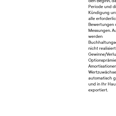
den Beginn, d
Periode und d
Kündigung unt
alle erforderli
Bewertungen 
Messungen. A
werden
Buchhaltungse
nicht realisier
Gewinne/Verlu
Optionsprämie
Amortisatione
Wertzuwächs
automatisch g
und in Ihr Ha
exportiert.