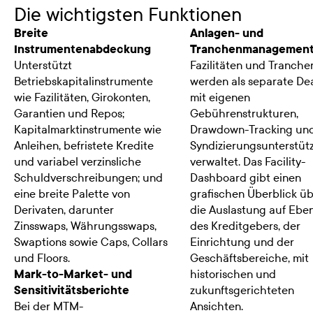
Die wichtigsten Funktionen
Breite
Anlagen- und
Instrumentenabdeckung
Tranchenmanagemen
Unterstützt
Fazilitäten und Tranche
Betriebskapitalinstrumente
werden als separate De
wie Fazilitäten, Girokonten,
mit eigenen
Garantien und Repos;
Gebührenstrukturen,
Kapitalmarktinstrumente wie
Drawdown-Tracking un
Anleihen, befristete Kredite
Syndizierungsunterstüt
und variabel verzinsliche
verwaltet. Das Facility-
Schuldverschreibungen; und
Dashboard gibt einen
eine breite Palette von
grafischen Überblick ü
Derivaten, darunter
die Auslastung auf Ebe
Zinsswaps, Währungsswaps,
des Kreditgebers, der
Swaptions sowie Caps, Collars
Einrichtung und der
und Floors.
Geschäftsbereiche, mit
Mark-to-Market- und
historischen und
Sensitivitätsberichte
zukunftsgerichteten
Bei der MTM-
Ansichten.