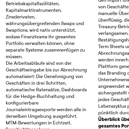
den Import un
Betriebskapitalfazilitäten,
von Geschäft
Kapitalmarktinstrumenten,
manuelle Übe
Zinsderivaten,
überflüssig, d
währungsübergreifenden Swaps und
Treasury-Betr
Swaptions, wird nativ unterstützt,
verlangsamen.
sodass Finanzteams ihr gesamtes
Bestätigungsh
Portfolio verwalten können, ohne
Term Sheets u
separate Systeme zusammenfügen zu
Abrechnungsa
müssen.
werden innerh
Die Arbeitsabläufe sind von der
Plattform gene
Geschäftseingabe bis zur Abrechnung
das Branding 
automatisiert: Die Genehmigung von
Unternehmens
Geschäften in drei Schritten,
angewendet wi
automatische Ratensätze, Dashboards
sichergestellt 
für die Hedge-Buchhaltung und
jedes Geschäf
konfigurierbare
Lebenszyklus 
Journaleintragsexporte werden alle in
pünktlich durc
derselben Umgebung ausgeführt.
Überblick übe
MTM-Bewertungen in Echtzeit,
gesamtes Port