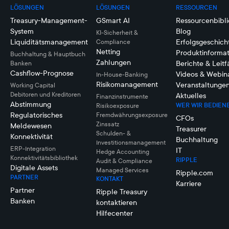
LÖSUNGEN
LÖSUNGEN
RESSOURCEN
Treasury-Management-
GSmart AI
Ressourcenbibli
System
Blog
KI-Sicherheit &
Liquiditätsmanagement
Erfolgsgeschich
Compliance
Netting
Produktinforma
Buchhaltung & Hauptbuch
Zahlungen
Berichte & Leit
Banken
Cashflow-Prognose
Videos & Webin
In-House-Banking
Risikomanagement
Veranstaltunge
Working Capital
Debitoren und Kreditoren
Aktuelles
Finanzinstrumente
Abstimmung
WER WIR BEDIEN
Risikoexposure
Regulatorisches
Fremdwährungsexposure
CFOs
Zinssatz
Meldewesen
Treasurer
Schulden- &
Konnektivität
Buchhaltung
Investitionsmanagement
ERP-Integration
IT
Hedge Accounting
Konnektivitätsbibliothek
RIPPLE
Audit & Compliance
Digitale Assets
Managed Services
Ripple.com
PARTNER
KONTAKT
Karriere
Partner
Ripple Treasury
Banken
kontaktieren
Hilfecenter