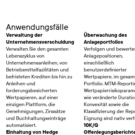
Anwendungsfälle
Verwaltung der
Überwachung des
Unternehmensverschuldung
Anlageportfolios
Verwalten Sie den gesamten
Verfolgen und bewerte
Lebenszyklus von
Anlagepositionen,
Unternehmensanleihen, von
einschließlich
Betriebsmittelfazilitäten und
benutzerdefinierter
befristeten Krediten bis hin zu
Wertpapiere, im gesam
Anleihen und
Portfolio. MTM-Reporti
forderungsbesicherten
Wertpapierrisikoparam
Wertpapieren, auf einer
wie veränderte Durati
einzigen Plattform, die
Konvexität sowie die
Genehmigungen, Zinssätze
Klassifizierung der Rep
und Buchhaltungseinträge
Eignung sind nativ ver
automatisiert.
10K/Q
Einhaltung von Hedge
Offenlegungsbericht