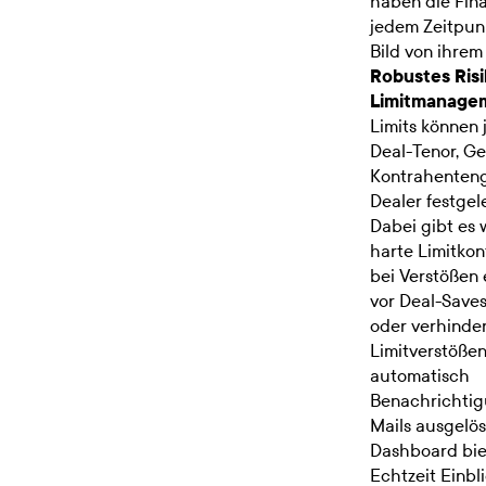
haben die Fin
jedem Zeitpunk
Bild von ihrem 
Robustes Ris
Limitmanage
Limits können 
Deal-Tenor, Ge
Kontrahenten
Dealer festgel
Dabei gibt es
harte Limitkont
bei Verstößen
vor Deal-Save
oder verhinder
Limitverstöße
automatisch
Benachrichtig
Mails ausgelös
Dashboard bie
Echtzeit Einbli