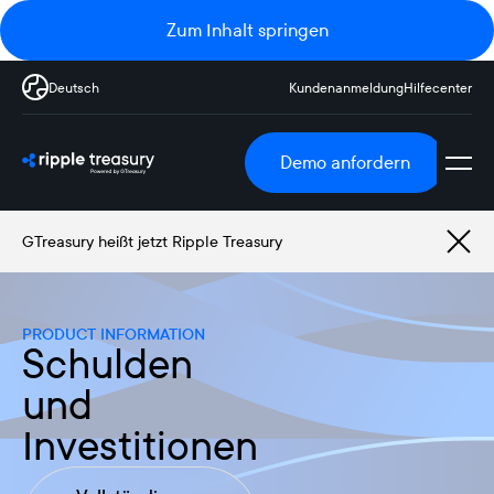
Zum Inhalt springen
Deutsch
Kundenanmeldung
Hilfecenter
Demo anfordern
GTreasury heißt jetzt Ripple Treasury
PRODUCT INFORMATION
Schulden
und
Investitionen