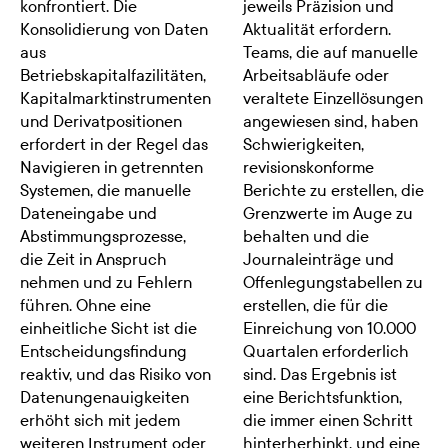
konfrontiert. Die
jeweils Präzision und
Konsolidierung von Daten
Aktualität erfordern.
aus
Teams, die auf manuelle
Betriebskapitalfazilitäten,
Arbeitsabläufe oder
Kapitalmarktinstrumenten
veraltete Einzellösungen
und Derivatpositionen
angewiesen sind, haben
erfordert in der Regel das
Schwierigkeiten,
Navigieren in getrennten
revisionskonforme
Systemen, die manuelle
Berichte zu erstellen, die
Dateneingabe und
Grenzwerte im Auge zu
Abstimmungsprozesse,
behalten und die
die Zeit in Anspruch
Journaleinträge und
nehmen und zu Fehlern
Offenlegungstabellen zu
führen. Ohne eine
erstellen, die für die
einheitliche Sicht ist die
Einreichung von 10.000
Entscheidungsfindung
Quartalen erforderlich
reaktiv, und das Risiko von
sind. Das Ergebnis ist
Datenungenauigkeiten
eine Berichtsfunktion,
erhöht sich mit jedem
die immer einen Schritt
weiteren Instrument oder
hinterherhinkt, und eine