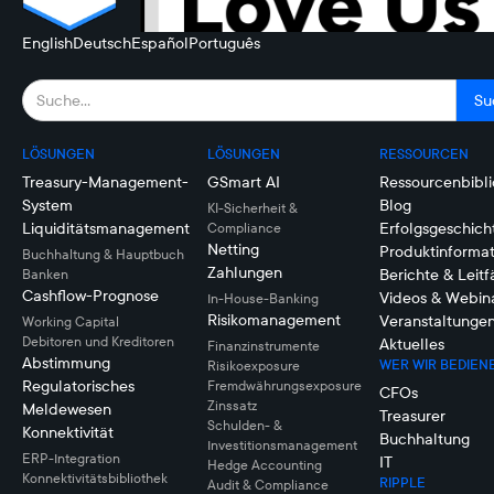
English
Deutsch
Español
Português
LÖSUNGEN
LÖSUNGEN
RESSOURCEN
Treasury-Management-
GSmart AI
Ressourcenbibli
System
Blog
KI-Sicherheit &
Liquiditätsmanagement
Erfolgsgeschich
Compliance
Netting
Produktinforma
Buchhaltung & Hauptbuch
Zahlungen
Berichte & Leit
Banken
Cashflow-Prognose
Videos & Webin
In-House-Banking
Risikomanagement
Veranstaltunge
Working Capital
Debitoren und Kreditoren
Aktuelles
Finanzinstrumente
Abstimmung
WER WIR BEDIEN
Risikoexposure
Regulatorisches
Fremdwährungsexposure
CFOs
Zinssatz
Meldewesen
Treasurer
Schulden- &
Konnektivität
Buchhaltung
Investitionsmanagement
ERP-Integration
IT
Hedge Accounting
Konnektivitätsbibliothek
RIPPLE
Audit & Compliance