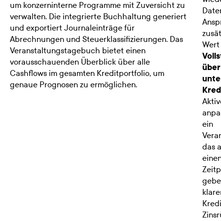
um konzerninterne Programme mit Zuversicht zu
Daten
verwalten. Die integrierte Buchhaltung generiert
Ansp
und exportiert Journaleinträge für
zusät
Abrechnungen und Steuerklassifizierungen. Das
Wert 
Veranstaltungstagebuch bietet einen
Voll
vorausschauenden Überblick über alle
über
Cashflows im gesamten Kreditportfolio, um
unte
genaue Prognosen zu ermöglichen.
Kred
Aktiv
anpa
ein
Vera
das a
einen
Zeitp
gebe
klare
Kredi
Zins