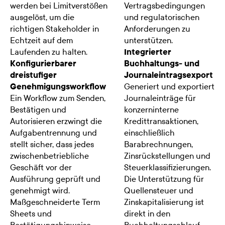
werden bei Limitverstößen
Vertragsbedingungen
ausgelöst, um die
und regulatorischen
richtigen Stakeholder in
Anforderungen zu
Echtzeit auf dem
unterstützen.
Laufenden zu halten.
Integrierter
Konfigurierbarer
Buchhaltungs- und
dreistufiger
Journaleintragsexport
Genehmigungsworkflow
Generiert und exportiert
Ein Workflow zum Senden,
Journaleinträge für
Bestätigen und
konzerninterne
Autorisieren erzwingt die
Kredittransaktionen,
Aufgabentrennung und
einschließlich
stellt sicher, dass jedes
Barabrechnungen,
zwischenbetriebliche
Zinsrückstellungen und
Geschäft vor der
Steuerklassifizierungen.
Ausführung geprüft und
Die Unterstützung für
genehmigt wird.
Quellensteuer und
Maßgeschneiderte Term
Zinskapitalisierung ist
Sheets und
direkt in den