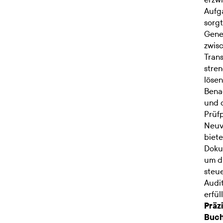
Aufg
sorgt
Gene
zwis
Tran
stre
lösen
Bena
und d
Prüfp
Neuv
biete
Doku
um di
steue
Audi
erfül
Präzi
Buch