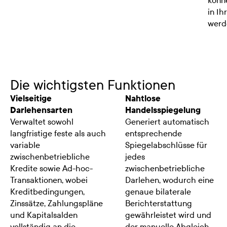
könne
in Ih
werd
Die wichtigsten Funktionen
Vielseitige
Nahtlose
Darlehensarten
Handelsspiegelung
Verwaltet sowohl
Generiert automatisch
langfristige feste als auch
entsprechende
variable
Spiegelabschlüsse für
zwischenbetriebliche
jedes
Kredite sowie Ad-hoc-
zwischenbetriebliche
Transaktionen, wobei
Darlehen, wodurch eine
Kreditbedingungen,
genaue bilaterale
Zinssätze, Zahlungspläne
Berichterstattung
und Kapitalsalden
gewährleistet wird und
vollständig an die
der manuelle Abgleich