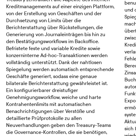
benut
Kreditmanagements auf einer einzigen Plattform,
und 
von der Erstellung von Geschäften und der
Spie
Durchsetzung von Limits über die
mach
Berichterstattung über Rückstellungen, die
überf
Generierung von Journaleinträgen bis hin zu
zwis
den Bestätigungsworkflows im Backoffice.
Kred
Befristete feste und variable Kredite sowie
verl
konzerninterne Ad-hoc-Transaktionen werden
Fehle
vollständig unterstützt. Dank der nahtlosen
Bere
Spiegelung werden automatisch entsprechende
Zins
Geschäfte generiert, sodass eine genaue
Buch
bilaterale Berichterstattung gewährleistet ist.
autom
Ein konfigurierbarer dreistufiger
Funk
Genehmigungsworkflow, weiche und harte
Expo
Kontrahentenlimits mit automatischen
ermö
Benachrichtigungen über Verstöße und
syst
detaillierte Prüfprotokolle zu allen
Aktua
Neuverhandlungen geben den Treasury-Teams
sich 
die Governance-Kontrollen, die sie benötigen,
wied