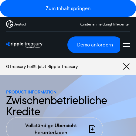
Zum Inhalt springen
Deutsch
Kundenanmeldung
Hilfecenter
Demo anfordern
GTreasury heißt jetzt Ripple Treasury
PRODUCT INFORMATION
Zwischenbetriebliche
Kredite
Vollständige Übersicht
herunterladen