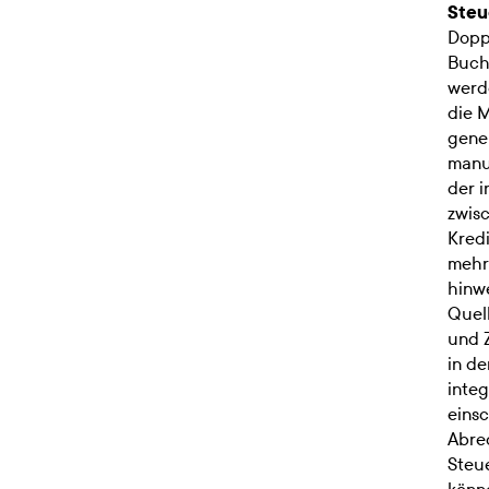
Steu
Dopp
Buch
werd
die M
gener
manue
der i
zwis
Kred
mehr
hinw
Quel
und Z
in de
integ
einsc
Abre
Steue