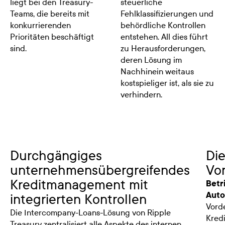
liegt bei den Treasury-
steuerliche
Teams, die bereits mit
Fehlklassifizierungen und
konkurrierenden
behördliche Kontrollen
Prioritäten beschäftigt
entstehen. All dies führt
sind.
zu Herausforderungen,
deren Lösung im
Nachhinein weitaus
kostspieliger ist, als sie zu
verhindern.
Durchgängiges
Die
unternehmensübergreifendes
Vor
Kreditmanagement mit
Betr
Auto
integrierten Kontrollen
Vorde
Die Intercompany-Loans-Lösung von Ripple
Kredi
Treasury zentralisiert alle Aspekte des internen