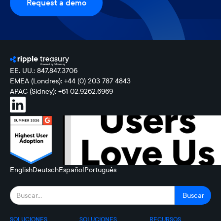
Request a demo
EE. UU.: 847.847.3706
EMEA (Londres): +44 (0) 203 787 4843
APAC (Sídney): +61 02.9262.6969
English
Deutsch
Español
Português
SOLUCIONES
SOLUCIONES
RECURSOS