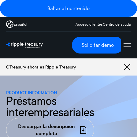
Saltar al contenido
Español
Acceso clientes
Centro de ayuda
Solicitar demo
GTreasury ahora es Ripple Treasury
PRODUCT INFORMATION
Préstamos
interempresariales
Descargar la descripción
completa