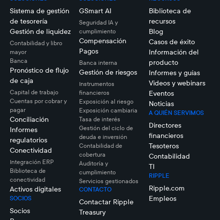
Sistema de gestión
GSmart AI
Biblioteca de
de tesorería
recursos
Seguridad IA y
Gestión de liquidez
Blog
cumplimiento
Compensación
Casos de éxito
Contabilidad y libro
Pagos
Información del
mayor
Banca
producto
Banca interna
Pronóstico de flujo
Gestión de riesgos
Informes y guías
de caja
Videos y webinars
Instrumentos
Capital de trabajo
financieros
Eventos
Cuentas por cobrar y
Exposición al riesgo
Noticias
pagar
Exposición cambiaria
A QUIÉN SERVIMOS
Conciliación
Tasa de interés
Directores
Gestión del ciclo de
Informes
financieros
deuda e inversión
regulatorios
Tesoteros
Contabilidad de
Conectividad
cobertura
Contabilidad
Integración ERP
Auditoría y
TI
Biblioteca de
cumplimiento
RIPPLE
conectividad
Servicios gestionados
Ripple.com
Activos digitales
CONTACTO
Empleos
SOCIOS
Contactar Ripple
Socios
Treasury