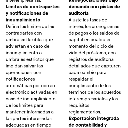
interempresarial.
Renegociaciones bajo
Límites de contrapartes
demanda con pistas de
y notificaciones de
auditoría
incumplimiento
Ajuste las tasas de
Defina los límites de las
interés, los cronogramas
contrapartes con
de pagos o los saldos del
umbrales flexibles que
capital en cualquier
adviertan en caso de
momento del ciclo de
incumplimiento o
vida del préstamo, con
umbrales estrictos que
registros de auditoría
impidan salvar las
detallados que capturen
operaciones, con
cada cambio para
notificaciones
respaldar el
automáticas por correo
cumplimiento de los
electrónico activadas en
términos de los acuerdos
caso de incumplimiento
interempresariales y los
de los límites para
requisitos
mantener informadas a
reglamentarios.
las partes interesadas
Exportación integrada
adecuadas en tiempo
de contabilidad y