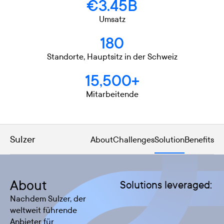
€3.45B
Umsatz
180
Standorte, Hauptsitz in der Schweiz
15,500+
Mitarbeitende
Sulzer
About
Challenges
Solution
Benefits
About
Solutions leveraged:
Nachdem Sulzer, der
weltweit führende
Anbieter für