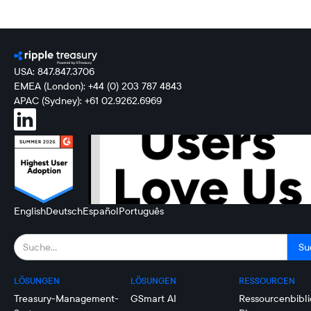
USA: 847.847.3706
EMEA (London): +44 (0) 203 787 4843
APAC (Sydney): +61 02.9262.6969
English
Deutsch
Español
Português
LÖSUNGEN
LÖSUNGEN
RESSOURCEN
Treasury-Management-
GSmart AI
Ressourcenbibli