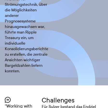
Strömungstechnik, über
die Möglichkeiten
anderer
Prognosesysteme
hinausgewachsen war,
führte man Ripple
Treasury ein, um
individuelle
Konsolidierungsberichte
zu erstellen, die zentrale
Ansichten wichtiger
Bargeldzahlen liefern
konnten.
Challenges
“
Working with
Für Sulzer bestand das Endziel