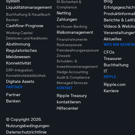
System
Blog
KI-Sicherheit &
Liquiditätsmanagement
Erfolgsgeschich
Compliance
Netting
Produktinforma
Buchhaltung & Hauptbuch
Zahlungen
Berichte & Leit
Banken
Cashflow-Prognose
Videos & Webin
In-House-Banking
Risikomanagement
Veranstaltunge
Working Capital
Debitoren und Kreditoren
Aktuelles
Finanzinstrumente
Abstimmung
WER WIR BEDIEN
Risikoexposure
Regulatorisches
Fremdwährungsexposure
CFOs
Zinssatz
Meldewesen
Treasurer
Schulden- &
Konnektivität
Buchhaltung
Investitionsmanagement
ERP-Integration
IT
Hedge Accounting
Konnektivitätsbibliothek
RIPPLE
Audit & Compliance
Digitale Assets
Managed Services
Ripple.com
PARTNER
KONTAKT
Karriere
Partner
Ripple Treasury
Banken
kontaktieren
Hilfecenter
© Copyright 2026.
Nutzungsbedingungen
Datenschutzrichtlinie