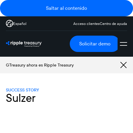
Saltar al contenido
Español
Acceso clientes
Centro de ayuda
Solicitar demo
GTreasury ahora es Ripple Treasury
SUCCESS STORY
Sulzer