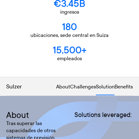
€3.45B
ingresos
180
ubicaciones, sede central en Suiza
15,500+
empleados
Sulzer
About
Challenges
Solution
Benefits
About
Solutions leveraged:
Tras superar las
capacidades de otros
sistemas de previsión,