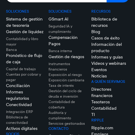
SOLUCIONES
SOLUCIONES
RECURSOS
Sistema de gestión
GSmart AI
Biblioteca de
de tesorería
recursos
Seguridad IA y
Gestión de liquidez
Blog
cumplimiento
Compensación
Casos de éxito
Contabilidad y libro
Pagos
Información del
mayor
Banca
producto
Banca interna
Pronóstico de flujo
Gestión de riesgos
Informes y guías
de caja
Videos y webinars
Instrumentos
Capital de trabajo
financieros
Eventos
Cuentas por cobrar y
Exposición al riesgo
Noticias
pagar
Exposición cambiaria
A QUIÉN SERVIMOS
Conciliación
Tasa de interés
Directores
Gestión del ciclo de
Informes
financieros
deuda e inversión
regulatorios
Tesoteros
Contabilidad de
Conectividad
cobertura
Contabilidad
Integración ERP
Auditoría y
TI
Biblioteca de
cumplimiento
RIPPLE
conectividad
Servicios gestionados
Ripple.com
Activos digitales
CONTACTO
Empleos
SOCIOS