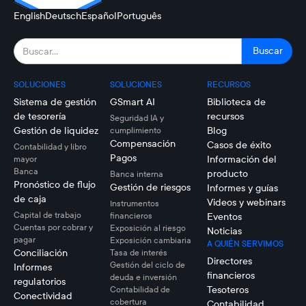
English
Deutsch
Español
Português
SOLUCIONES
SOLUCIONES
RECURSOS
Sistema de gestión
GSmart AI
Biblioteca de
de tesorería
recursos
Seguridad IA y
Gestión de liquidez
Blog
cumplimiento
Compensación
Casos de éxito
Contabilidad y libro
Pagos
Información del
mayor
Banca
producto
Banca interna
Pronóstico de flujo
Gestión de riesgos
Informes y guías
de caja
Videos y webinars
Instrumentos
Capital de trabajo
financieros
Eventos
Cuentas por cobrar y
Exposición al riesgo
Noticias
pagar
Exposición cambiaria
A QUIÉN SERVIMOS
Conciliación
Tasa de interés
Directores
Gestión del ciclo de
Informes
financieros
deuda e inversión
regulatorios
Tesoteros
Contabilidad de
Conectividad
cobertura
Contabilidad