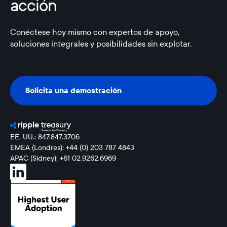
acción
Conéctese hoy mismo con expertos de apoyo,
soluciones integrales y posibilidades sin explotar.
Solicita una demostración
Solicita una demostración
EE. UU.: 847.847.3706
EMEA (Londres): +44 (0) 203 787 4843
APAC (Sídney): +61 02.9262.6969