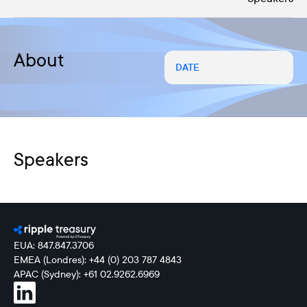
About
DATE
Speakers
EUA: 847.847.3706
EMEA (Londres): +44 (0) 203 787 4843
APAC (Sydney): +61 02.9262.6969