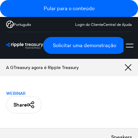
Pular para o conteúdo
Português
Login do Cliente
Central de Ajuda
Solicitar uma demonstração
A GTreasury agora é Ripple Treasury
WEBINAR
Share
Speakers