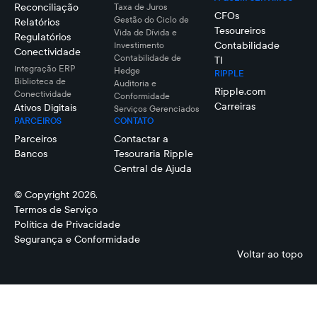
Reconciliação
Taxa de Juros
CFOs
Gestão do Ciclo de
Relatórios
Tesoureiros
Vida de Dívida e
Regulatórios
Contabilidade
Investimento
Conectividade
Contabilidade de
TI
Integração ERP
Hedge
RIPPLE
Biblioteca de
Auditoria e
Ripple.com
Conectividade
Conformidade
Carreiras
Ativos Digitais
Serviços Gerenciados
PARCEIROS
CONTATO
Parceiros
Contactar a
Bancos
Tesouraria Ripple
Central de Ajuda
© Copyright 2026.
Termos de Serviço
Política de Privacidade
Segurança e Conformidade
Voltar ao topo
Mark
Johnson