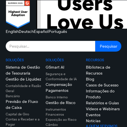
English
Deutsch
Español
Português
SOLUÇÕES
SOLUÇÕES
RECURSOS
Sistema de Gestão
GSmart AI
Biblioteca de
de Tesouraria
Recursos
Segurança e
Gestão de Liquidez
Blog
Conformidade de IA
Compensação
Casos de Sucesso
Contabilidade e Razão
Pagamentos
Informações do
Geral
Bancário
Produto
Banco Interno
Previsão de Fluxo
Gestão de Risco
Relatórios e Guias
de Caixa
Vídeos e Webinars
Instrumentos
Capital de Giro
Financeiros
Eventos
Contas a Receber e a
Exposição ao Risco
Notícias
Pagar
Câmbio
A QUEM SERVIMOS