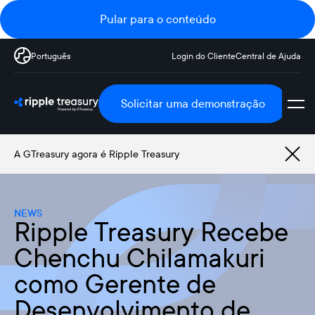
Pular para o conteúdo
Português
Login do Cliente
Central de Ajuda
Solicitar uma demonstração
A GTreasury agora é Ripple Treasury
NEWS
Ripple Treasury Recebe
Chenchu Chilamakuri
como Gerente de
Desenvolvimento de