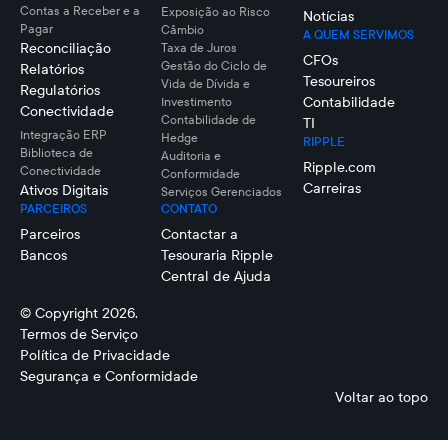
Contas a Receber e a
Exposição ao Risco
Notícias
Pagar
Câmbio
A QUEM SERVIMOS
Reconciliação
Taxa de Juros
CFOs
Gestão do Ciclo de
Relatórios
Tesoureiros
Vida de Dívida e
Regulatórios
Contabilidade
Investimento
Conectividade
Contabilidade de
TI
Integração ERP
Hedge
RIPPLE
Biblioteca de
Auditoria e
Ripple.com
Conectividade
Conformidade
Carreiras
Ativos Digitais
Serviços Gerenciados
PARCEIROS
CONTATO
Parceiros
Contactar a
Bancos
Tesouraria Ripple
Central de Ajuda
© Copyright 2026.
Termos de Serviço
Política de Privacidade
Segurança e Conformidade
Voltar ao topo