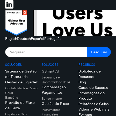
English
Deutsch
Español
Português
SOLUÇÕES
SOLUÇÕES
RECURSOS
Sistema de Gestão
GSmart AI
Biblioteca de
de Tesouraria
Recursos
Segurança e
Gestão de Liquidez
Blog
Conformidade de IA
Compensação
Casos de Sucesso
Contabilidade e Razão
Pagamentos
Informações do
Geral
Bancário
Produto
Banco Interno
Previsão de Fluxo
Gestão de Risco
Relatórios e Guias
de Caixa
Vídeos e Webinars
Instrumentos
Capital de Giro
Financeiros
Eventos