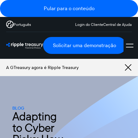
Pular para o conteúdo
Português
Login do Cliente
Central de Ajuda
Solicitar uma demonstração
A GTreasury agora é Ripple Treasury
BLOG
Adapting
to Cyber