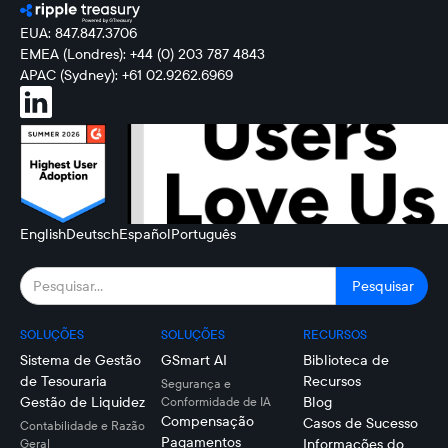
EUA: 847.847.3706
EMEA (Londres): +44 (0) 203 787 4843
APAC (Sydney): +61 02.9262.6969
English
Deutsch
Español
Português
SOLUÇÕES
SOLUÇÕES
RECURSOS
Sistema de Gestão
GSmart AI
Biblioteca de
de Tesouraria
Recursos
Segurança e
Gestão de Liquidez
Blog
Conformidade de IA
Compensação
Casos de Sucesso
Contabilidade e Razão
Pagamentos
Informações do
Geral