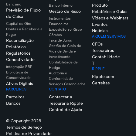
Bancário
Produto
Banco Interno
Previsão de Fluxo
Gestão de Risco
Relatórios e Guias
de Caixa
Vídeos e Webinars
Instrumentos
Capital de Giro
Financeiros
Eventos
Contas a Receber e a
Exposição ao Risco
Notícias
Pagar
Câmbio
A QUEM SERVIMOS
Reconciliação
Taxa de Juros
CFOs
Gestão do Ciclo de
Relatórios
Tesoureiros
Vida de Dívida e
Regulatórios
Contabilidade
Investimento
Conectividade
Contabilidade de
TI
Integração ERP
Hedge
RIPPLE
Biblioteca de
Auditoria e
Ripple.com
Conectividade
Conformidade
Carreiras
Ativos Digitais
Serviços Gerenciados
PARCEIROS
CONTATO
Parceiros
Contactar a
Bancos
Tesouraria Ripple
Central de Ajuda
© Copyright 2026.
Termos de Serviço
Política de Privacidade