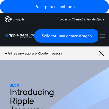
Pular para o conteúdo
Português
Login do Cliente
Central de Ajuda
Solicitar uma demonstração
A GTreasury agora é Ripple Treasury
BLOG
Introducing
Ripple