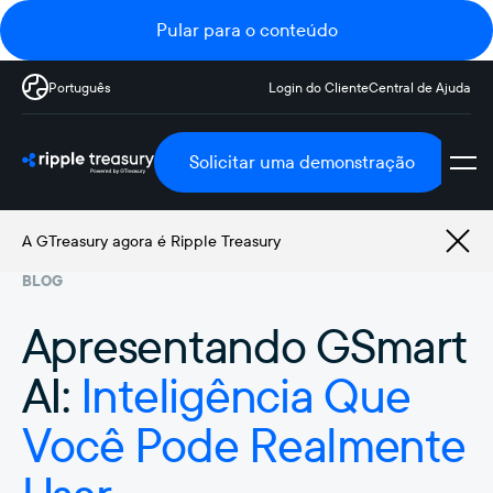
Pular para o conteúdo
Português
Login do Cliente
Central de Ajuda
Solicitar uma demonstração
A GTreasury agora é Ripple Treasury
BLOG
Apresentando GSmart
AI:
Inteligência Que
Você Pode Realmente