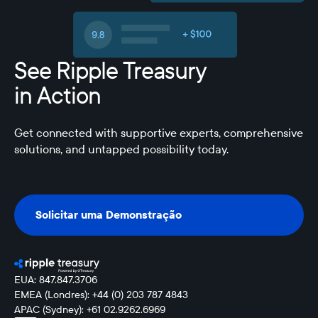
See Ripple Treasury
in Action
Get connected with supportive experts, comprehensive
solutions, and untapped possibility today.
Solicitar uma Demonstração
Solicitar uma Demonstração
EUA: 847.847.3706
EMEA (Londres): +44 (0) 203 787 4843
APAC (Sydney): +61 02.9262.6969