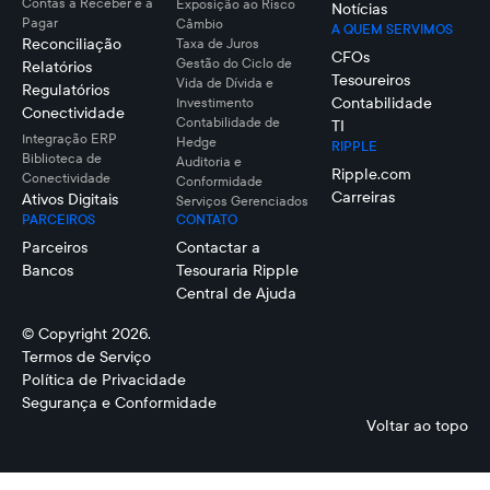
Contas a Receber e a
Exposição ao Risco
Notícias
Pagar
Câmbio
A QUEM SERVIMOS
Reconciliação
Taxa de Juros
CFOs
Gestão do Ciclo de
Relatórios
Tesoureiros
Vida de Dívida e
Regulatórios
Contabilidade
Investimento
Conectividade
Contabilidade de
TI
Integração ERP
Hedge
RIPPLE
Biblioteca de
Auditoria e
Ripple.com
Conectividade
Conformidade
Carreiras
Ativos Digitais
Serviços Gerenciados
PARCEIROS
CONTATO
Parceiros
Contactar a
Bancos
Tesouraria Ripple
Central de Ajuda
© Copyright 2026.
Termos de Serviço
Política de Privacidade
Segurança e Conformidade
Voltar ao topo