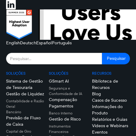
English
Deutsch
Español
Português
SOLUÇÕES
SOLUÇÕES
RECURSOS
Sistema de Gestão
GSmart AI
Biblioteca de
de Tesouraria
Recursos
Segurança e
Gestão de Liquidez
Blog
Conformidade de IA
Compensação
Casos de Sucesso
Contabilidade e Razão
Pagamentos
Informações do
Geral
Bancário
Produto
Banco Interno
Previsão de Fluxo
Gestão de Risco
Relatórios e Guias
de Caixa
Vídeos e Webinars
Instrumentos
Capital de Giro
Financeiros
Eventos