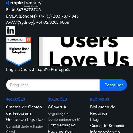
EUA: 847.847.3706
EMEA (Londres): +44 (0) 203 787 4843
APAC (Sydney): +61 02.9262.6969
English
Deutsch
Español
Português
SOLUÇÕES
SOLUÇÕES
RECURSOS
Sistema de Gestão
GSmart AI
Biblioteca de
de Tesouraria
Recursos
Segurança e
Gestão de Liquidez
Blog
Conformidade de IA
Compensação
Casos de Sucesso
Contabilidade e Razão
Pagamentos
Informações do
Geral