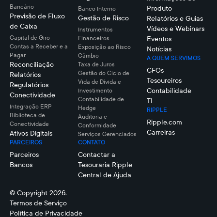
Bancário
Produto
Banco Interno
Previsão de Fluxo
Gestão de Risco
Relatórios e Guias
de Caixa
Vídeos e Webinars
Instrumentos
Capital de Giro
Financeiros
Eventos
Contas a Receber e a
Exposição ao Risco
Notícias
Pagar
Câmbio
A QUEM SERVIMOS
Reconciliação
Taxa de Juros
CFOs
Gestão do Ciclo de
Relatórios
Tesoureiros
Vida de Dívida e
Regulatórios
Contabilidade
Investimento
Conectividade
Contabilidade de
TI
Integração ERP
Hedge
RIPPLE
Biblioteca de
Auditoria e
Ripple.com
Conectividade
Conformidade
Carreiras
Ativos Digitais
Serviços Gerenciados
PARCEIROS
CONTATO
Parceiros
Contactar a
Bancos
Tesouraria Ripple
Central de Ajuda
© Copyright 2026.
Termos de Serviço
Política de Privacidade