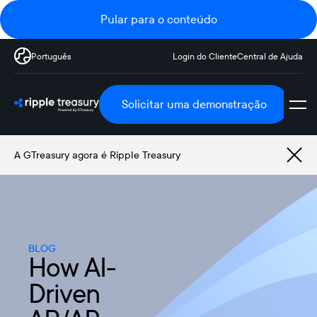
Pular para o conteúdo
Português
Login do Cliente
Central de Ajuda
Solicitar uma demonstração
A GTreasury agora é Ripple Treasury
BLOG
How AI-
Driven